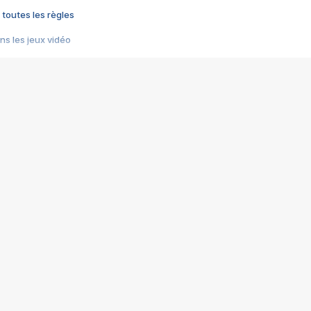
 toutes les règles
s les jeux vidéo
us choquant de Rockstar ? - Le scandale BULLY
e plus moche de Steam
du RÊVE tourne au CAUCHEMAR
pendant 8 heures
it… à tort
umiliés par un jeu vidéo
ire - Final Fantasy 8
ti un empire - Age of Empires
story DOFUS
tard, il crée l'un des pires jeux de tous les temps, MindsEye.