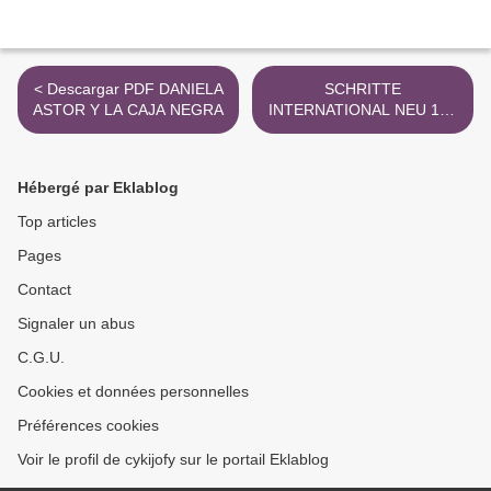
< Descargar PDF DANIELA
SCHRITTE
ASTOR Y LA CAJA NEGRA
INTERNATIONAL NEU 1+2
: DEUTSCH ALS
FREMDSPRACHE /
ARBEITSBUCH + 2 CDS
Hébergé par Eklablog
ZUM ARBEITSBUCH leer
epub >
Top articles
Pages
Contact
Signaler un abus
C.G.U.
Cookies et données personnelles
Préférences cookies
Voir le profil de cykijofy sur le portail Eklablog