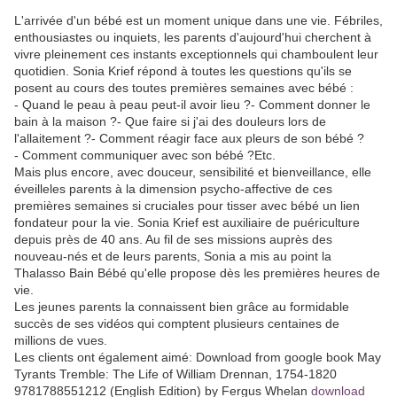
L'arrivée d'un bébé est un moment unique dans une vie. Fébriles,
enthousiastes ou inquiets, les parents d'aujourd'hui cherchent à
vivre pleinement ces instants exceptionnels qui chamboulent leur
quotidien. Sonia Krief répond à toutes les questions qu'ils se
posent au cours des toutes premières semaines avec bébé :
- Quand le peau à peau peut-il avoir lieu ?- Comment donner le
bain à la maison ?- Que faire si j'ai des douleurs lors de
l'allaitement ?- Comment réagir face aux pleurs de son bébé ?
- Comment communiquer avec son bébé ?Etc.
Mais plus encore, avec douceur, sensibilité et bienveillance, elle
éveilleles parents à la dimension psycho-affective de ces
premières semaines si cruciales pour tisser avec bébé un lien
fondateur pour la vie. Sonia Krief est auxiliaire de puériculture
depuis près de 40 ans. Au fil de ses missions auprès des
nouveau-nés et de leurs parents, Sonia a mis au point la
Thalasso Bain Bébé qu'elle propose dès les premières heures de
vie.
Les jeunes parents la connaissent bien grâce au formidable
succès de ses vidéos qui comptent plusieurs centaines de
millions de vues.
Les clients ont également aimé: Download from google book May
Tyrants Tremble: The Life of William Drennan, 1754-1820
9781788551212 (English Edition) by Fergus Whelan
download