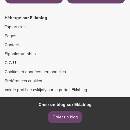
Artifacts of the Arabic-
clés de la manipulation
Islamic Renaissance (800-
9782035979643 in French
1200)
par Viktor Vincent CHM
Hébergé par Eklablog
iBook >
Top articles
Pages
Contact
Signaler un abus
C.G.U.
Cookies et données personnelles
Préférences cookies
Voir le profil de cykijofy sur le portail Eklablog
Créer un blog sur Eklablog
Créer un blog