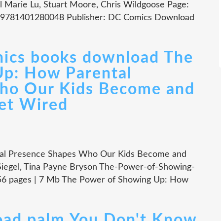
 Marie Lu, Stuart Moore, Chris Wildgoose Page:
N: 9781401280048 Publisher: DC Comics Download
onics books download The
Up: How Parental
ho Our Kids Become and
et Wired
al Presence Shapes Who Our Kids Become and
 Siegel, Tina Payne Bryson The-Power-of-Showing-
6 pages | 7 Mb The Power of Showing Up: How
oad palm You Don't Know