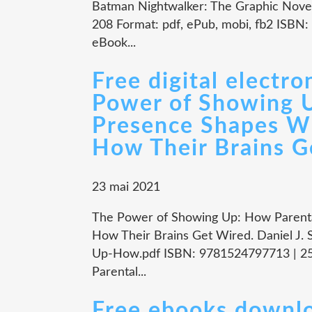
Batman Nightwalker: The Graphic Novel
208 Format: pdf, ePub, mobi, fb2 ISB
eBook...
Free digital electr
Power of Showing 
Presence Shapes W
How Their Brains G
23 mai 2021
The Power of Showing Up: How Parent
How Their Brains Get Wired. Daniel J.
Up-How.pdf ISBN: 9781524797713 | 25
Parental...
Free ebooks downl