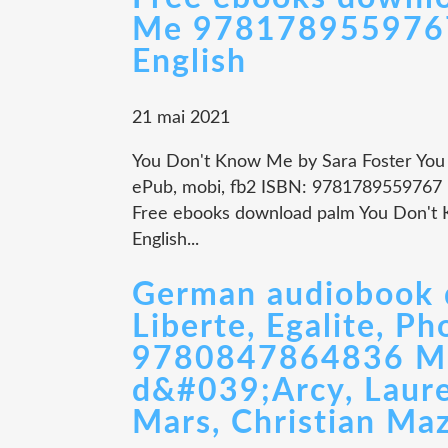
Me 9781789559767 
English
21 mai 2021
You Don't Know Me by Sara Foster You 
ePub, mobi, fb2 ISBN: 9781789559767
Free ebooks download palm You Don't
English...
German audiobook 
Liberte, Egalite, Ph
9780847864836 MO
d&#039;Arcy, Laur
Mars, Christian Maz