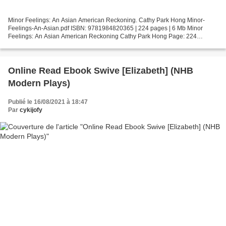
Minor Feelings: An Asian American Reckoning. Cathy Park Hong Minor-
Feelings-An-Asian.pdf ISBN: 9781984820365 | 224 pages | 6 Mb Minor
Feelings: An Asian American Reckoning Cathy Park Hong Page: 224
Format: pdf, ePub, fb2, mobi ISBN: 9781984820365 Publisher:...
Online Read Ebook Swive [Elizabeth] (NHB
Modern Plays)
Publié le 16/08/2021 à 18:47
Par
cykijofy