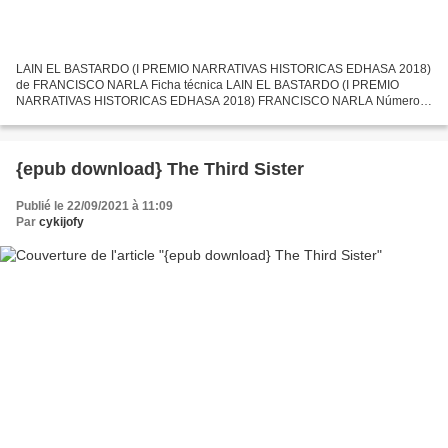
LAIN EL BASTARDO (I PREMIO NARRATIVAS HISTORICAS EDHASA 2018)
de FRANCISCO NARLA Ficha técnica LAIN EL BASTARDO (I PREMIO
NARRATIVAS HISTORICAS EDHASA 2018) FRANCISCO NARLA Número
de páginas: 768 Idioma: CASTELLANO Formatos: Pdf, ePub, MOBI, FB2
ISBN:...
{epub download} The Third Sister
Publié le 22/09/2021 à 11:09
Par
cykijofy