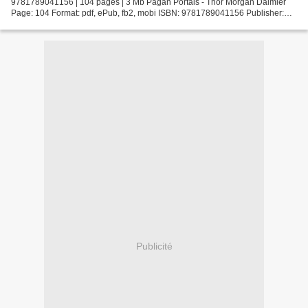
9781789041156 | 104 pages | 3 Mb Pagan Portals - Thor Morgan Daimler
Page: 104 Format: pdf, ePub, fb2, mobi ISBN: 9781789041156 Publisher:
Moon Books Download Pagan Portals - Thor Free...
Publicité