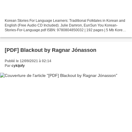
Korean Stories For Language Learners: Traditional Folktales in Korean and
English (Free Audio CD Included). Julie Damron, EunSun You Korean-
Stories-For-Language.pdf ISBN: 9780804850032 | 192 pages | 5 Mb Korean
Stories For Language Learners: Traditional...
[PDF] Blackout by Ragnar Jónasson
Publié le 12/09/2021 à 02:14
Par
cykijofy