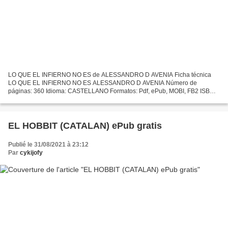
LO QUE EL INFIERNO NO ES de ALESSANDRO D AVENIA Ficha técnica
LO QUE EL INFIERNO NO ES ALESSANDRO D AVENIA Número de
páginas: 360 Idioma: CASTELLANO Formatos: Pdf, ePub, MOBI, FB2 ISBN:
9788491643678 Editorial: LA ESFERA DE LOS LIBROS Año de edición:...
EL HOBBIT (CATALAN) ePub gratis
Publié le 31/08/2021 à 23:12
Par
cykijofy