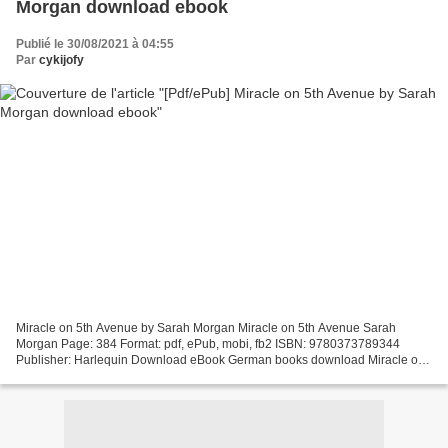
Morgan download ebook
Publié le 30/08/2021 à 04:55
Par
cykijofy
Miracle on 5th Avenue by Sarah Morgan Miracle on 5th Avenue Sarah
Morgan Page: 384 Format: pdf, ePub, mobi, fb2 ISBN: 9780373789344
Publisher: Harlequin Download eBook German books download Miracle on
5th Avenue English version Amazon.com: It Happened...