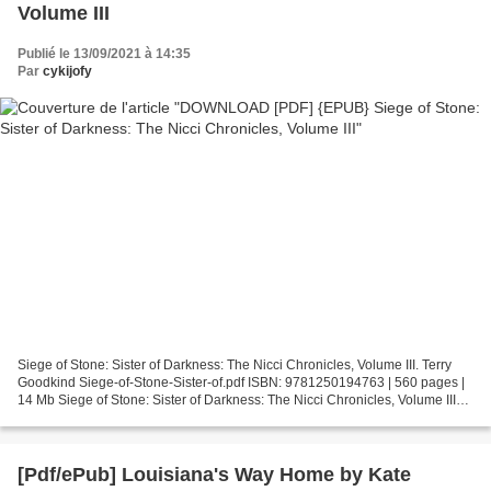
Volume III
Publié le 13/09/2021 à 14:35
Par
cykijofy
Siege of Stone: Sister of Darkness: The Nicci Chronicles, Volume III. Terry
Goodkind Siege-of-Stone-Sister-of.pdf ISBN: 9781250194763 | 560 pages |
14 Mb Siege of Stone: Sister of Darkness: The Nicci Chronicles, Volume III
Terry Goodkind Page: 560 Format:...
[Pdf/ePub] Louisiana's Way Home by Kate