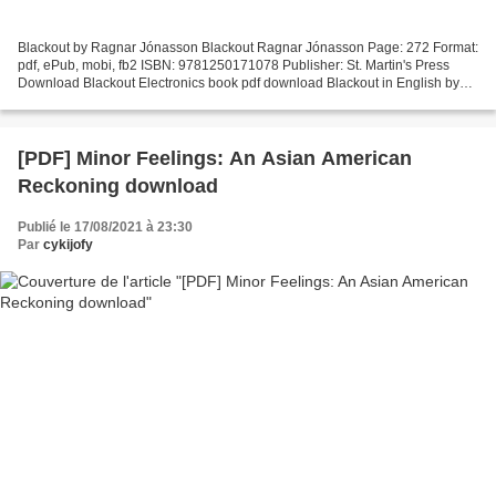
Blackout by Ragnar Jónasson Blackout Ragnar Jónasson Page: 272 Format:
pdf, ePub, mobi, fb2 ISBN: 9781250171078 Publisher: St. Martin's Press
Download Blackout Electronics book pdf download Blackout in English by
Ragnar Jónasson EPUB Blackout By Ragnar...
[PDF] Minor Feelings: An Asian American
Reckoning download
Publié le 17/08/2021 à 23:30
Par
cykijofy