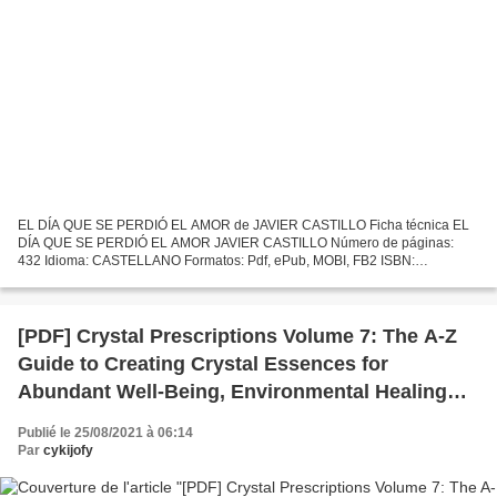
EL DÍA QUE SE PERDIÓ EL AMOR de JAVIER CASTILLO Ficha técnica EL
DÍA QUE SE PERDIÓ EL AMOR JAVIER CASTILLO Número de páginas:
432 Idioma: CASTELLANO Formatos: Pdf, ePub, MOBI, FB2 ISBN:
9788491291732 Editorial: SUMA Año de edición: 2018 Descargar eBook...
[PDF] Crystal Prescriptions Volume 7: The A-Z
Guide to Creating Crystal Essences for
Abundant Well-Being, Environmental Healing
and Astral Magic download
Publié le 25/08/2021 à 06:14
Par
cykijofy