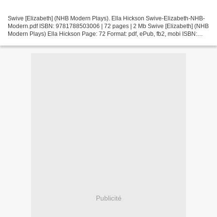
Swive [Elizabeth] (NHB Modern Plays). Ella Hickson Swive-Elizabeth-NHB-
Modern.pdf ISBN: 9781788503006 | 72 pages | 2 Mb Swive [Elizabeth] (NHB
Modern Plays) Ella Hickson Page: 72 Format: pdf, ePub, fb2, mobi ISBN:
9781788503006 Publisher: Hern, Nick Books...
Publicité