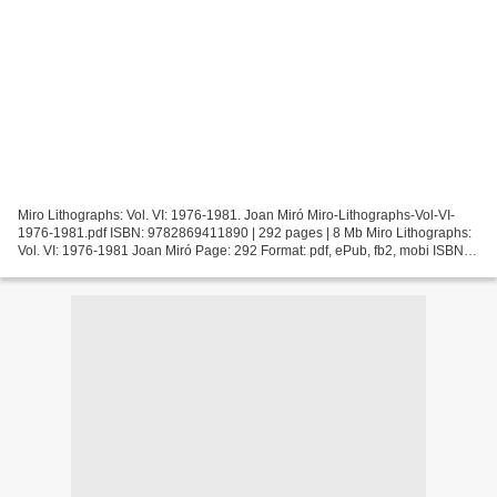
Miro Lithographs: Vol. VI: 1976-1981. Joan Miró Miro-Lithographs-Vol-VI-
1976-1981.pdf ISBN: 9782869411890 | 292 pages | 8 Mb Miro Lithographs:
Vol. VI: 1976-1981 Joan Miró Page: 292 Format: pdf, ePub, fb2, mobi ISBN:
9782869411890 Publisher: Ediciones...