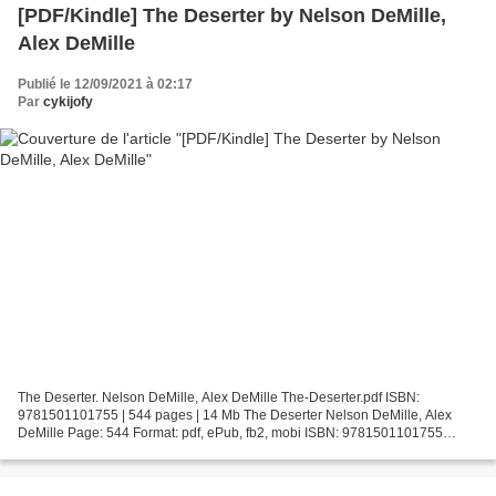
[PDF/Kindle] The Deserter by Nelson DeMille,
Alex DeMille
Publié le 12/09/2021 à 02:17
Par
cykijofy
The Deserter. Nelson DeMille, Alex DeMille The-Deserter.pdf ISBN:
9781501101755 | 544 pages | 14 Mb The Deserter Nelson DeMille, Alex
DeMille Page: 544 Format: pdf, ePub, fb2, mobi ISBN: 9781501101755
Publisher: Simon & Schuster Download The Deserter...