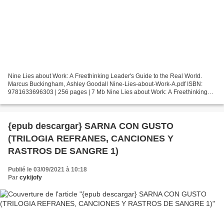
Nine Lies about Work: A Freethinking Leader's Guide to the Real World.
Marcus Buckingham, Ashley Goodall Nine-Lies-about-Work-A.pdf ISBN:
9781633696303 | 256 pages | 7 Mb Nine Lies about Work: A Freethinking
Leader's Guide to the Real World Marcus Buckingham,...
{epub descargar} SARNA CON GUSTO
(TRILOGIA REFRANES, CANCIONES Y
RASTROS DE SANGRE 1)
Publié le 03/09/2021 à 10:18
Par
cykijofy