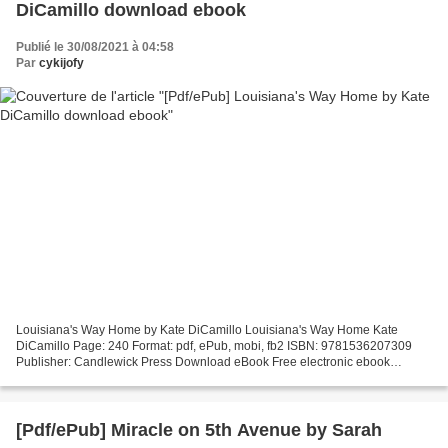
DiCamillo download ebook
Publié le 30/08/2021 à 04:58
Par
cykijofy
Louisiana's Way Home by Kate DiCamillo Louisiana's Way Home Kate
DiCamillo Page: 240 Format: pdf, ePub, mobi, fb2 ISBN: 9781536207309
Publisher: Candlewick Press Download eBook Free electronic ebook
download Louisiana's Way Home 9781536207309 CHM iBook...
[Pdf/ePub] Miracle on 5th Avenue by Sarah