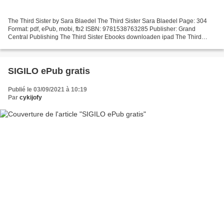
The Third Sister by Sara Blaedel The Third Sister Sara Blaedel Page: 304
Format: pdf, ePub, mobi, fb2 ISBN: 9781538763285 Publisher: Grand
Central Publishing The Third Sister Ebooks downloaden ipad The Third
Sister 9781538763285 (English literature) by...
SIGILO ePub gratis
Publié le 03/09/2021 à 10:19
Par
cykijofy