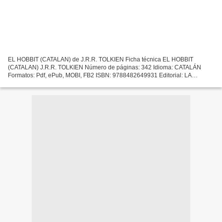
EL HOBBIT (CATALAN) de J.R.R. TOLKIEN Ficha técnica EL HOBBIT
(CATALAN) J.R.R. TOLKIEN Número de páginas: 342 Idioma: CATALÁN
Formatos: Pdf, ePub, MOBI, FB2 ISBN: 9788482649931 Editorial: LA
MAGRANA Año de edición: 2010 Descargar eBook gratis Descargas...