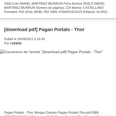
SIGILO de ISMAEL MARTINEZ BIURRUN Ficha técnica SIGILO ISMAEL
MARTINEZ BIURRUN Número de páginas: 224 Idioma: CASTELLANO
Formatos: Pdf, ePub, MOBI, FB2 ISBN: 9788491815525 Editorial: ALIANZA
EDITORIAL Año de edición: 2019 Descargar eBook gratis Libros...
[download pdf] Pagan Portals - Thor
Publié le 20/09/2021 à 18:45
Par
cykijofy
Pagan Portals - Thor. Morgan Daimler Pagan-Portals-Thor.pdf ISBN: