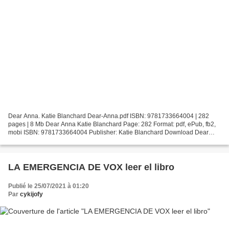
Dear Anna. Katie Blanchard Dear-Anna.pdf ISBN: 9781733664004 | 282
pages | 8 Mb Dear Anna Katie Blanchard Page: 282 Format: pdf, ePub, fb2,
mobi ISBN: 9781733664004 Publisher: Katie Blanchard Download Dear
Anna Textbooks pdf format download Dear Anna...
LA EMERGENCIA DE VOX leer el libro
Publié le 25/07/2021 à 01:20
Par
cykijofy