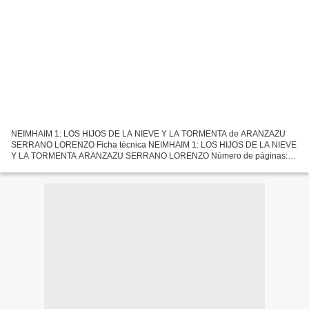
NEIMHAIM 1: LOS HIJOS DE LA NIEVE Y LA TORMENTA de ARANZAZU
SERRANO LORENZO Ficha técnica NEIMHAIM 1: LOS HIJOS DE LA NIEVE
Y LA TORMENTA ARANZAZU SERRANO LORENZO Número de páginas:
872 Idioma: CASTELLANO Formatos: Pdf, ePub, MOBI, FB2 ISBN:
9788401022074...