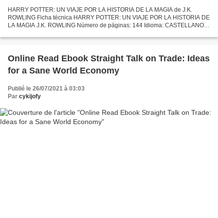
HARRY POTTER: UN VIAJE POR LA HISTORIA DE LA MAGIA de J.K.
ROWLING Ficha técnica HARRY POTTER: UN VIAJE POR LA HISTORIA DE
LA MAGIA J.K. ROWLING Número de páginas: 144 Idioma: CASTELLANO
Formatos: Pdf, ePub, MOBI, FB2 ISBN: 9788498388824 Editorial: S.A.)...
Online Read Ebook Straight Talk on Trade: Ideas
for a Sane World Economy
Publié le 26/07/2021 à 03:03
Par
cykijofy