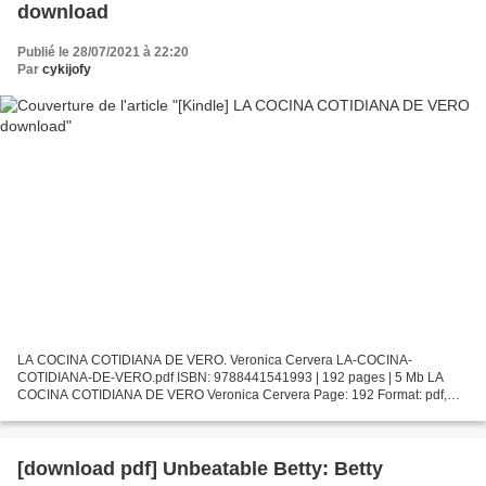
download
Publié le 28/07/2021 à 22:20
Par
cykijofy
LA COCINA COTIDIANA DE VERO. Veronica Cervera LA-COCINA-
COTIDIANA-DE-VERO.pdf ISBN: 9788441541993 | 192 pages | 5 Mb LA
COCINA COTIDIANA DE VERO Veronica Cervera Page: 192 Format: pdf,
ePub, fb2, mobi ISBN: 9788441541993 Publisher: Lectorum Publications,...
[download pdf] Unbeatable Betty: Betty