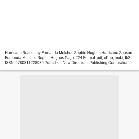
Hurricane Season by Fernanda Melchor, Sophie Hughes Hurricane Season
Fernanda Melchor, Sophie Hughes Page: 224 Format: pdf, ePub, mobi, fb2
ISBN: 9780811228039 Publisher: New Directions Publishing Corporation
Download eBook Google books and download Hurricane...