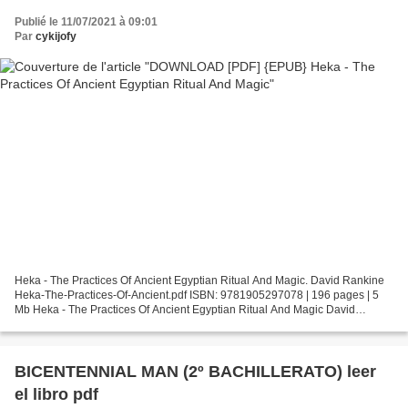
Publié le 11/07/2021 à 09:01
Par
cykijofy
Heka - The Practices Of Ancient Egyptian Ritual And Magic. David Rankine
Heka-The-Practices-Of-Ancient.pdf ISBN: 9781905297078 | 196 pages | 5
Mb Heka - The Practices Of Ancient Egyptian Ritual And Magic David
Rankine Page: 196 Format: pdf, ePub, fb2,...
BICENTENNIAL MAN (2º BACHILLERATO) leer
el libro pdf