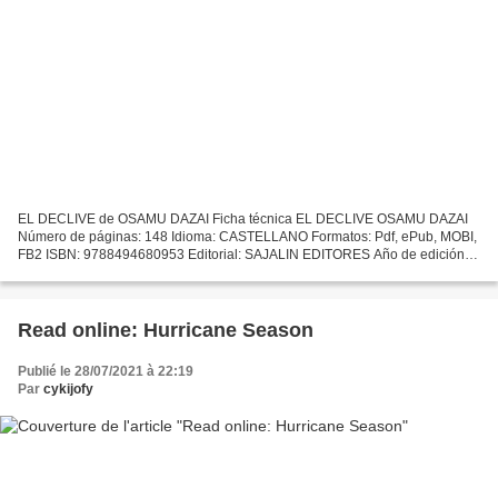
EL DECLIVE de OSAMU DAZAI Ficha técnica EL DECLIVE OSAMU DAZAI
Número de páginas: 148 Idioma: CASTELLANO Formatos: Pdf, ePub, MOBI,
FB2 ISBN: 9788494680953 Editorial: SAJALIN EDITORES Año de edición:
2017 Descargar eBook gratis Libro de google descarga...
Read online: Hurricane Season
Publié le 28/07/2021 à 22:19
Par
cykijofy