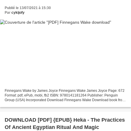
Publié le 13/07/2021 à 15:30
Par
cykijofy
Finnegans Wake by James Joyce Finnegans Wake James Joyce Page: 672
Format: pdf, ePub, mobi, fb2 ISBN: 9780141181264 Publisher: Penguin
Group (USA) Incorporated Download Finnegans Wake Download book from
google book as pdf Finnegans Wake in English Read...
DOWNLOAD [PDF] {EPUB} Heka - The Practices
Of Ancient Egyptian Ritual And Magic