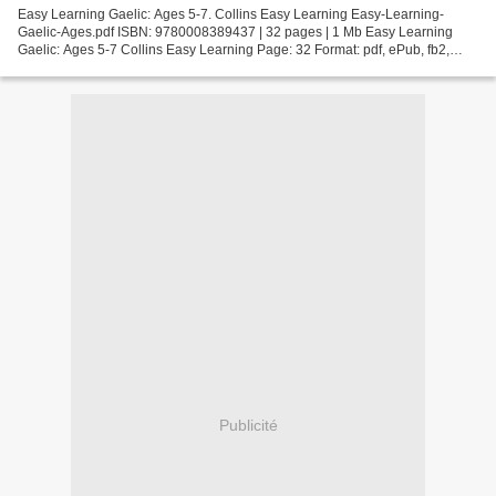
Easy Learning Gaelic: Ages 5-7. Collins Easy Learning Easy-Learning-
Gaelic-Ages.pdf ISBN: 9780008389437 | 32 pages | 1 Mb Easy Learning
Gaelic: Ages 5-7 Collins Easy Learning Page: 32 Format: pdf, ePub, fb2,
mobi ISBN: 9780008389437 Publisher: HarperCollins...
Publicité