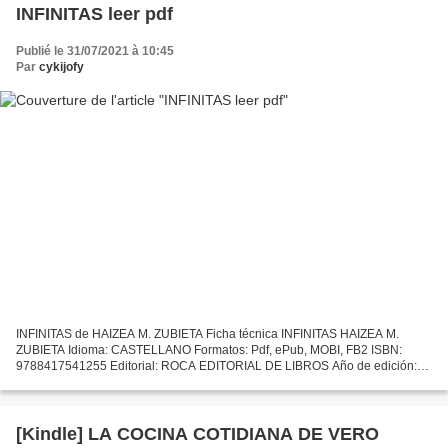
INFINITAS leer pdf
Publié le 31/07/2021 à 10:45
Par
cykijofy
INFINITAS de HAIZEA M. ZUBIETA Ficha técnica INFINITAS HAIZEA M.
ZUBIETA Idioma: CASTELLANO Formatos: Pdf, ePub, MOBI, FB2 ISBN:
9788417541255 Editorial: ROCA EDITORIAL DE LIBROS Año de edición:
2019 Descargar eBook gratis Descarga de libros de joomla...
[Kindle] LA COCINA COTIDIANA DE VERO