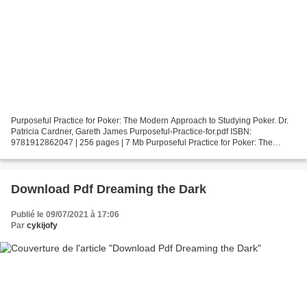
Purposeful Practice for Poker: The Modern Approach to Studying Poker. Dr.
Patricia Cardner, Gareth James Purposeful-Practice-for.pdf ISBN:
9781912862047 | 256 pages | 7 Mb Purposeful Practice for Poker: The
Modern Approach to Studying Poker Dr. Patricia...
Download Pdf Dreaming the Dark
Publié le 09/07/2021 à 17:06
Par
cykijofy