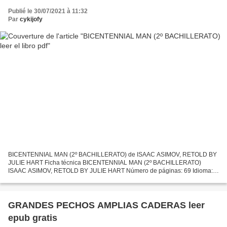
Publié le 30/07/2021 à 11:32
Par
cykijofy
BICENTENNIAL MAN (2º BACHILLERATO) de ISAAC ASIMOV, RETOLD BY
JULIE HART Ficha técnica BICENTENNIAL MAN (2º BACHILLERATO)
ISAAC ASIMOV, RETOLD BY JULIE HART Número de páginas: 69 Idioma:
INGLÉS Formatos: Pdf, ePub, MOBI, FB2 ISBN: 9789963469161 Editorial:...
GRANDES PECHOS AMPLIAS CADERAS leer
epub gratis