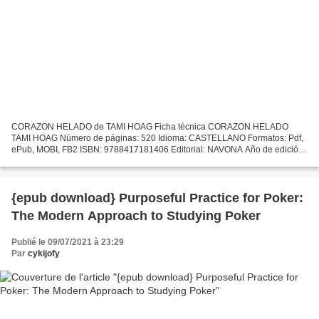
CORAZON HELADO de TAMI HOAG Ficha técnica CORAZON HELADO
TAMI HOAG Número de páginas: 520 Idioma: CASTELLANO Formatos: Pdf,
ePub, MOBI, FB2 ISBN: 9788417181406 Editorial: NAVONA Año de edición:
2018 Descargar eBook gratis Libros descargados desde itunes...
{epub download} Purposeful Practice for Poker:
The Modern Approach to Studying Poker
Publié le 09/07/2021 à 23:29
Par
cykijofy