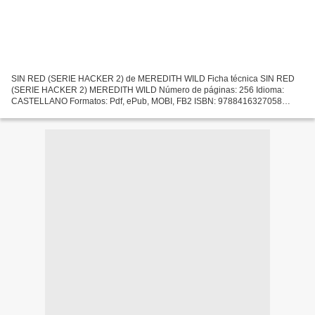
SIN RED (SERIE HACKER 2) de MEREDITH WILD Ficha técnica SIN RED
(SERIE HACKER 2) MEREDITH WILD Número de páginas: 256 Idioma:
CASTELLANO Formatos: Pdf, ePub, MOBI, FB2 ISBN: 9788416327058
Editorial: TITANIA Año de edición: 2015 Descargar eBook gratis...