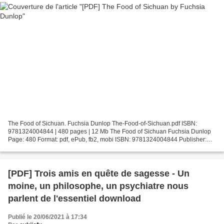
The Food of Sichuan. Fuchsia Dunlop The-Food-of-Sichuan.pdf ISBN:
9781324004844 | 480 pages | 12 Mb The Food of Sichuan Fuchsia Dunlop
Page: 480 Format: pdf, ePub, fb2, mobi ISBN: 9781324004844 Publisher:
Norton, W. W. & Company, Inc. Download The Food...
[PDF] Trois amis en quête de sagesse - Un
moine, un philosophe, un psychiatre nous
parlent de l'essentiel download
Publié le 20/06/2021 à 17:34