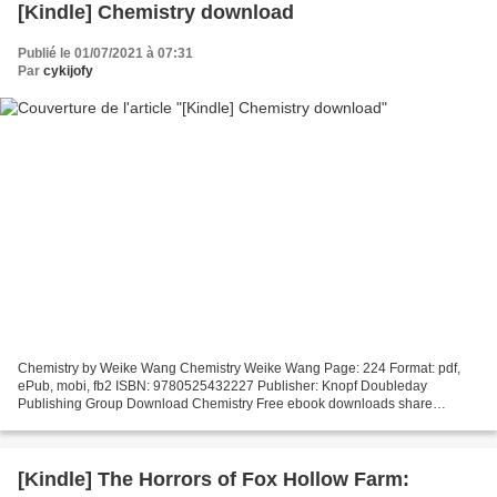
[Kindle] Chemistry download
Publié le 01/07/2021 à 07:31
Par
cykijofy
Chemistry by Weike Wang Chemistry Weike Wang Page: 224 Format: pdf,
ePub, mobi, fb2 ISBN: 9780525432227 Publisher: Knopf Doubleday
Publishing Group Download Chemistry Free ebook downloads share
Chemistry DJVU by Weike Wang English version Torrent download...
[Kindle] The Horrors of Fox Hollow Farm: