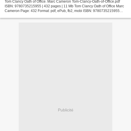
Tom Clancy Oath of Office. Marc Cameron Tom-Clancy-Oath-of-Office.pdf
ISBN: 9780735215955 | 432 pages | 11 Mb Tom Clancy Oath of Office Marc
Cameron Page: 432 Format: pdf, ePub, fb2, mobi ISBN: 9780735215955
Publisher: Penguin Publishing Group Download...
Publicité