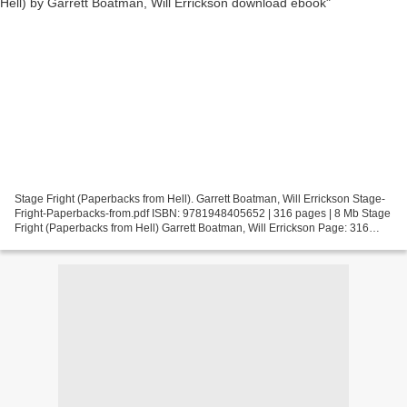
Stage Fright (Paperbacks from Hell). Garrett Boatman, Will Errickson Stage-
Fright-Paperbacks-from.pdf ISBN: 9781948405652 | 316 pages | 8 Mb Stage
Fright (Paperbacks from Hell) Garrett Boatman, Will Errickson Page: 316
Format: pdf, ePub, fb2, mobi ISBN:...