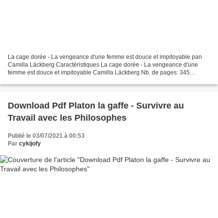
La cage dorée - La vengeance d'une femme est douce et impitoyable pan
Camilla Läckberg Caractéristiques La cage dorée - La vengeance d'une
femme est douce et impitoyable Camilla Läckberg Nb. de pages: 345
Format: Pdf, ePub, MOBI, FB2 ISBN: 9782330123406...
Download Pdf Platon la gaffe - Survivre au
Travail avec les Philosophes
Publié le 03/07/2021 à 00:53
Par
cykijofy