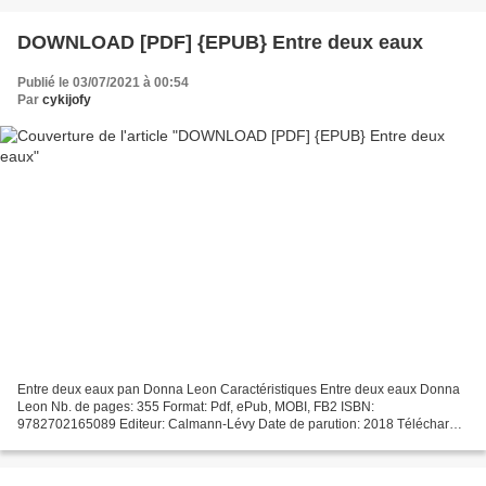
DOWNLOAD [PDF] {EPUB} Entre deux eaux
Publié le 03/07/2021 à 00:54
Par
cykijofy
Entre deux eaux pan Donna Leon Caractéristiques Entre deux eaux Donna
Leon Nb. de pages: 355 Format: Pdf, ePub, MOBI, FB2 ISBN:
9782702165089 Editeur: Calmann-Lévy Date de parution: 2018 Télécharger
eBook gratuit Téléchargement gratuit ebook format pdf...