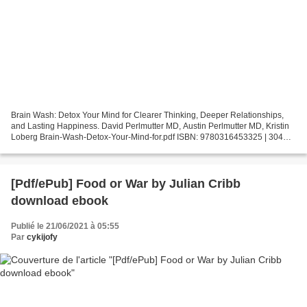
Brain Wash: Detox Your Mind for Clearer Thinking, Deeper Relationships,
and Lasting Happiness. David Perlmutter MD, Austin Perlmutter MD, Kristin
Loberg Brain-Wash-Detox-Your-Mind-for.pdf ISBN: 9780316453325 | 304
pages | 8 Mb Brain Wash: Detox Your Mind...
[Pdf/ePub] Food or War by Julian Cribb
download ebook
Publié le 21/06/2021 à 05:55
Par
cykijofy