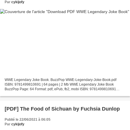
Par
cykijofy
WWE Legendary Joke Book. BuzzPop WWE-Legendary-Joke-Book.pdf
ISBN: 9781499810691 | 64 pages | 2 Mb WWE Legendary Joke Book
BuzzPop Page: 64 Format: pdf, ePub, fb2, mobi ISBN: 9781499810691
Publisher: little bee books Download WWE Legendary Joke Book Is...
[PDF] The Food of Sichuan by Fuchsia Dunlop
Publié le 22/06/2021 à 06:05
Par
cykijofy