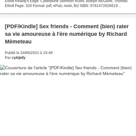
Elliott Reality's Edge: Cyberpunk Skirmish Rules Joseph McGuire, Thomas
Elliott Page: 320 Format: pdf, ePub, mobi, fb2 ISBN: 9781472826619
Publisher: Bloomsbury USA Download eBook Read...
[PDF/Kindle] Sex friends - Comment (bien) rater
sa vie amoureuse à l'ère numérique by Richard
Mèmeteau
Publié le 24/06/2021 à 15:40
Par
cykijofy