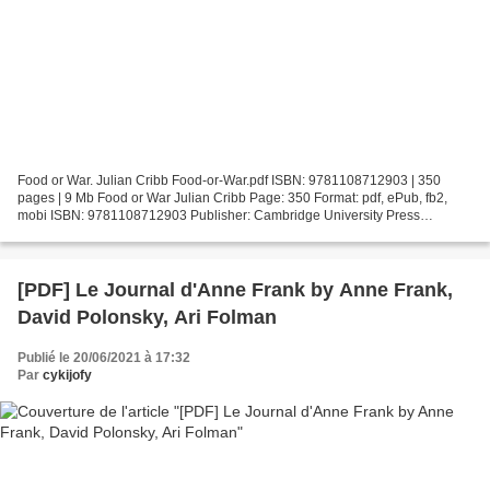
Food or War. Julian Cribb Food-or-War.pdf ISBN: 9781108712903 | 350
pages | 9 Mb Food or War Julian Cribb Page: 350 Format: pdf, ePub, fb2,
mobi ISBN: 9781108712903 Publisher: Cambridge University Press
Download Food or War Free download e book pdf Food...
[PDF] Le Journal d'Anne Frank by Anne Frank,
David Polonsky, Ari Folman
Publié le 20/06/2021 à 17:32
Par
cykijofy