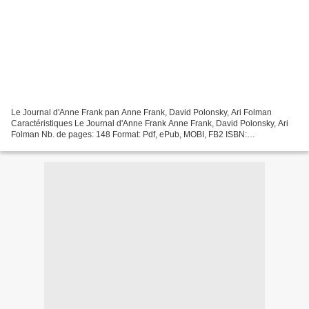
Le Journal d'Anne Frank pan Anne Frank, David Polonsky, Ari Folman
Caractéristiques Le Journal d'Anne Frank Anne Frank, David Polonsky, Ari
Folman Nb. de pages: 148 Format: Pdf, ePub, MOBI, FB2 ISBN:
9782702166789 Editeur: Calmann-Lévy Date de parution:...