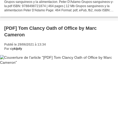
Grupos sanguineos y la alimentacion. Peter D'Adamo Grupos-sanguineos-y-
la.pdf ISBN: 9788498721874 | 464 pages | 12 Mb Grupos sanguineos y la
alimentacion Peter D'Adamo Page: 464 Format: pdf, ePub, fb2, mobi ISBN:
9788498721874 Publisher: Ediciones B Download...
[PDF] Tom Clancy Oath of Office by Marc
Cameron
Publié le 29/06/2021 à 13:34
Par
cykijofy