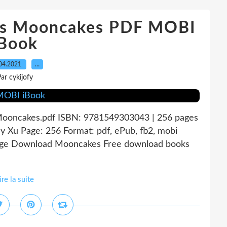
ks Mooncakes PDF MOBI
iBook
04.2021
…
ar cykijofy
ooncakes.pdf ISBN: 9781549303043 | 256 pages
Xu Page: 256 Format: pdf, ePub, fb2, mobi
orge Download Mooncakes Free download books
ire la suite