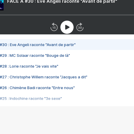
FACE A #30 : Eve Angeli raconte "Avant de partir"
#30 : Eve Angeli raconte "Avant de partir"
#29 : MC Solaar raconte "Bouge de là"
28 : Lorie raconte "Je vais vite"
#27 : Christophe Willem raconte "Jacques a dit"
#26 : Chimène Badi raconte "Entre nous"
#25 : Indochine raconte "3e sexe"
#24 : Zaho raconte "C'est chelou"
#23 : Patrick Bruel raconte "Au café des délices"
#22 : Kyo raconte "Le chemin"