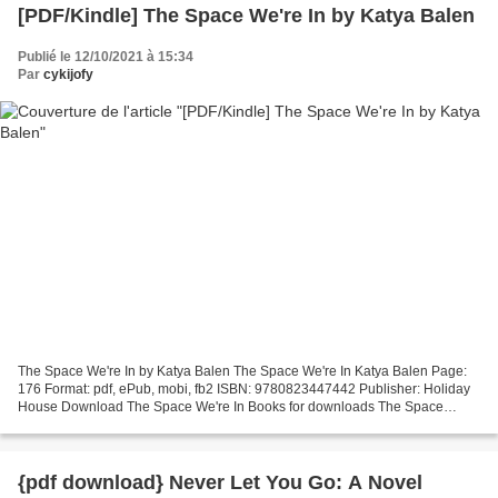
[PDF/Kindle] The Space We're In by Katya Balen
Publié le 12/10/2021 à 15:34
Par
cykijofy
The Space We're In by Katya Balen The Space We're In Katya Balen Page:
176 Format: pdf, ePub, mobi, fb2 ISBN: 9780823447442 Publisher: Holiday
House Download The Space We're In Books for downloads The Space
We're In by Katya Balen 9780823447442 in English...
{pdf download} Never Let You Go: A Novel