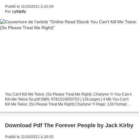
Publié le 11/10/2021 à 22:59
Par
cykijofy
You Can't Kill Me Twice: (So Please Treat Me Right). Charlyne Yi You-Can-t-
Kill-Me-Twice-So.pdf ISBN: 9781524850753 | 128 pages | 4 Mb You Can't
Kill Me Twice: (So Please Treat Me Right) Charlyne Yi Page: 128 Format:
pdf, ePub, fb2, mobi ISBN: 9781524850753...
Download Pdf The Forever People by Jack Kirby
Publié le 11/10/2021 à 20:02