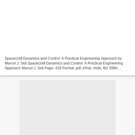
Spacecraft Dynamics and Control: A Practical Engineering Approach by
Marcel J. Sidi Spacecraft Dynamics and Control: A Practical Engineering
Approach Marcel J. Sidi Page: 428 Format: pdf, ePub, mobi, fb2 ISBN:
9780521550727 Publisher: Cambridge University...