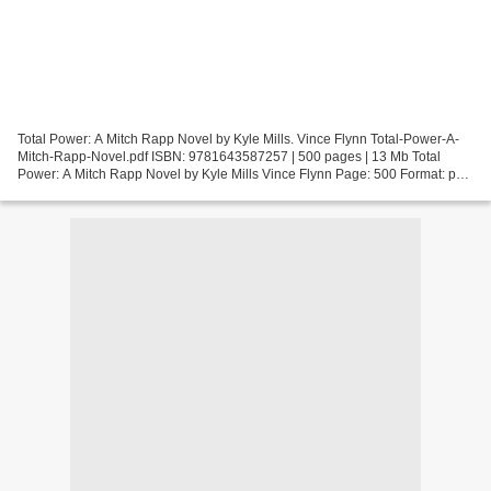
Total Power: A Mitch Rapp Novel by Kyle Mills. Vince Flynn Total-Power-A-
Mitch-Rapp-Novel.pdf ISBN: 9781643587257 | 500 pages | 13 Mb Total
Power: A Mitch Rapp Novel by Kyle Mills Vince Flynn Page: 500 Format: pdf,
ePub, fb2, mobi ISBN: 9781643587257...