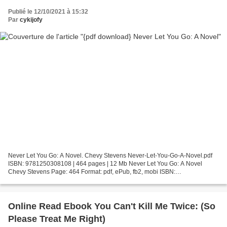
Publié le 12/10/2021 à 15:32
Par
cykijofy
Never Let You Go: A Novel. Chevy Stevens Never-Let-You-Go-A-Novel.pdf
ISBN: 9781250308108 | 464 pages | 12 Mb Never Let You Go: A Novel
Chevy Stevens Page: 464 Format: pdf, ePub, fb2, mobi ISBN:
9781250308108 Publisher: St. Martin''s Publishing Group...
Online Read Ebook You Can't Kill Me Twice: (So
Please Treat Me Right)