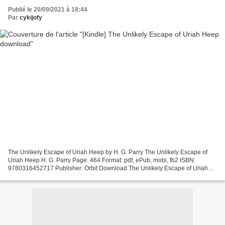
Publié le 20/09/2021 à 18:44
Par
cykijofy
The Unlikely Escape of Uriah Heep by H. G. Parry The Unlikely Escape of
Uriah Heep H. G. Parry Page: 464 Format: pdf, ePub, mobi, fb2 ISBN:
9780316452717 Publisher: Orbit Download The Unlikely Escape of Uriah
Heep Free downloads of audiobooks The Unlikely...