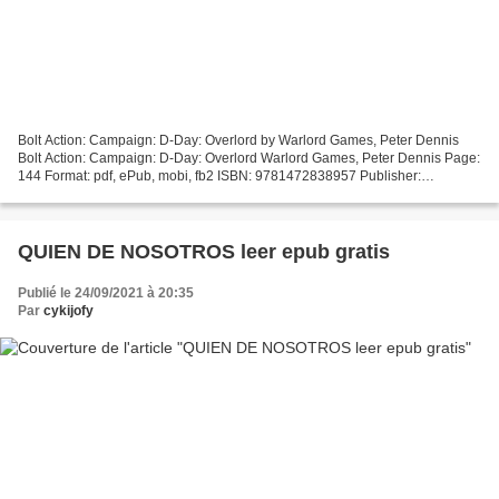
Bolt Action: Campaign: D-Day: Overlord by Warlord Games, Peter Dennis
Bolt Action: Campaign: D-Day: Overlord Warlord Games, Peter Dennis Page:
144 Format: pdf, ePub, mobi, fb2 ISBN: 9781472838957 Publisher:
Bloomsbury Publishing Download eBook Download...
QUIEN DE NOSOTROS leer epub gratis
Publié le 24/09/2021 à 20:35
Par
cykijofy