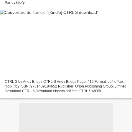
Par
cykijofy
CTRL S by Andy Briggs CTRL S Andy Briggs Page: 416 Format: pdf, ePub,
mobi, fb2 ISBN: 9781409184652 Publisher: Orion Publishing Group, Limited
Download CTRL S Download ebooks pdf free CTRL S MOBI
9781409184652 CTRL-S: Prepress, Publishing, Consulting...