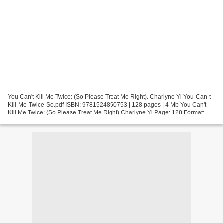
You Can't Kill Me Twice: (So Please Treat Me Right). Charlyne Yi You-Can-t-
Kill-Me-Twice-So.pdf ISBN: 9781524850753 | 128 pages | 4 Mb You Can't
Kill Me Twice: (So Please Treat Me Right) Charlyne Yi Page: 128 Format:
pdf, ePub, fb2, mobi ISBN: 9781524850753...