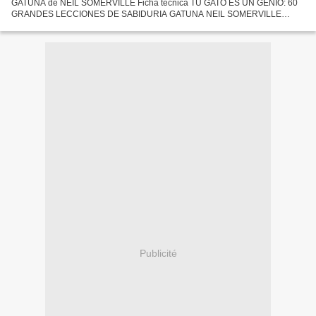
GATUNA de NEIL SOMERVILLE Ficha técnica TU GATO ES UN GENIO: 60
GRANDES LECCIONES DE SABIDURIA GATUNA NEIL SOMERVILLE
Número de páginas: 160 Idioma: CASTELLANO Formatos: Pdf, ePub, MOBI,
FB2 ISBN:...
Publicité