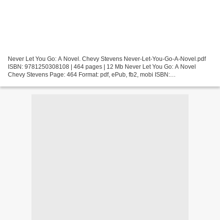
Never Let You Go: A Novel. Chevy Stevens Never-Let-You-Go-A-Novel.pdf
ISBN: 9781250308108 | 464 pages | 12 Mb Never Let You Go: A Novel
Chevy Stevens Page: 464 Format: pdf, ePub, fb2, mobi ISBN:
9781250308108 Publisher: St. Martin''s Publishing Group...