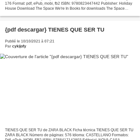
176 Format: pdf, ePub, mobi, fb2 ISBN: 9780823447442 Publisher: Holiday
House Download The Space We're In Books for downloads The Space
We're In by Katya Balen 9780823447442 in English...
{pdf descargar} TIENES QUE SER TU
Publié le 10/10/2021 à 07:21
Par
cykijofy
TIENES QUE SER TU de ZARA BLACK Ficha técnica TIENES QUE SER TU
ZARA BLACK Número de páginas: 576 Idioma: CASTELLANO Formatos:
Pdf, ePub, MOBI, FB2 ISBN: 9788417142803 Editorial: NOVA CASA