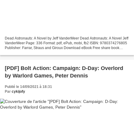
Dead Astronauts: A Novel by Jeff VanderMeer Dead Astronauts: A Novel Jeff
VanderMeer Page: 336 Format: pdf, ePub, mobi, fb2 ISBN: 9780374276805
Publisher: Farrar, Straus and Giroux Download eBook Free share book
download Dead Astronauts: A Novel CHM (English...
[PDF] Bolt Action: Campaign: D-Day: Overlord
by Warlord Games, Peter Dennis
Publié le 14/09/2021 à 18:31
Par
cykijofy