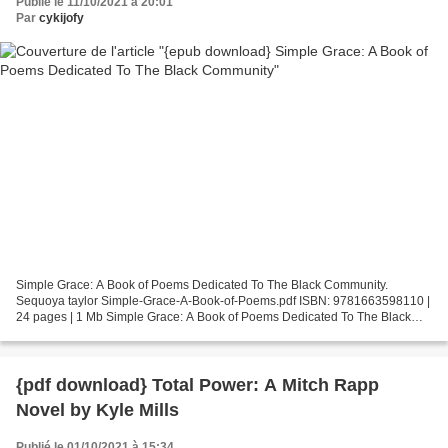
Publié le 11/10/2021 à 20:01
Par
cykijofy
Simple Grace: A Book of Poems Dedicated To The Black Community.
Sequoya taylor Simple-Grace-A-Book-of-Poems.pdf ISBN: 9781663598110 |
24 pages | 1 Mb Simple Grace: A Book of Poems Dedicated To The Black
Community Sequoya taylor Page: 24 Format: pdf, ePub,...
{pdf download} Total Power: A Mitch Rapp
Novel by Kyle Mills
Publié le 01/10/2021 à 15:34