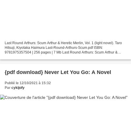
Last Round Arthurs: Scum Arthur & Heretic Merlin, Vol. 1 (light novel). Taro
Hitsuji, Kiyotaka Haimura Last-Round-Arthurs-Scum.pdf ISBN:
9781975357504 | 256 pages | 7 Mb Last Round Arthurs: Scum Arthur &
Heretic Merlin, Vol. 1 (light novel) Taro Hitsuji,...
{pdf download} Never Let You Go: A Novel
Publié le 12/10/2021 à 15:32
Par
cykijofy