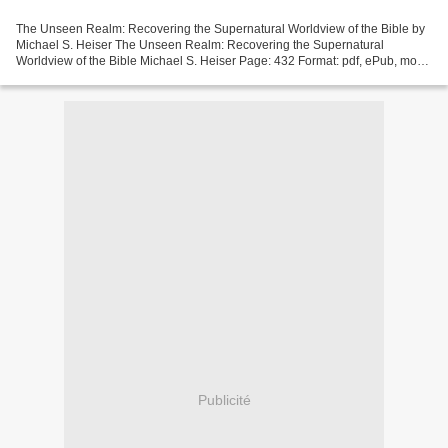
The Unseen Realm: Recovering the Supernatural Worldview of the Bible by
Michael S. Heiser The Unseen Realm: Recovering the Supernatural
Worldview of the Bible Michael S. Heiser Page: 432 Format: pdf, ePub, mobi,
fb2 ISBN: 9781683592716 Publisher: Lexham...
Publicité