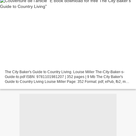
The City Baker's Guide to Country Living. Louise Miller The-City-Baker-s-
Guide-to.pdf ISBN: 9781101981207 | 352 pages | 9 Mb The City Baker's
Guide to Country Living Louise Miller Page: 352 Format: pdf, ePub, fb2, mobi
ISBN: 9781101981207 Publisher: Penguin...