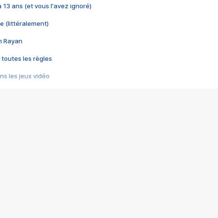
 a 13 ans (et vous l'avez ignoré)
e (littéralement)
im Rayan
 toutes les règles
s les jeux vidéo
us choquant de Rockstar ? - Le scandale BULLY
e plus moche de Steam
du RÊVE tourne au CAUCHEMAR
pendant 8 heures
it… à tort
umiliés par un jeu vidéo
ire - Final Fantasy 8
ti un empire - Age of Empires