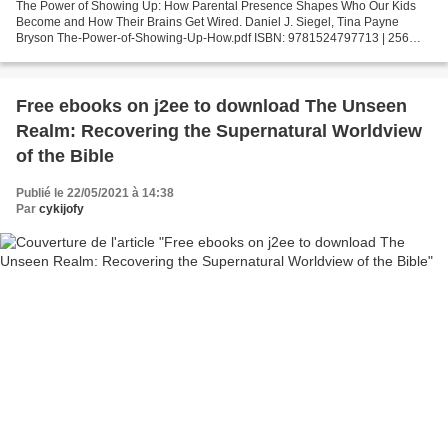
The Power of Showing Up: How Parental Presence Shapes Who Our Kids
Become and How Their Brains Get Wired. Daniel J. Siegel, Tina Payne
Bryson The-Power-of-Showing-Up-How.pdf ISBN: 9781524797713 | 256
pages | 7 Mb The Power of Showing Up: How Parental...
Free ebooks on j2ee to download The Unseen
Realm: Recovering the Supernatural Worldview
of the Bible
Publié le 22/05/2021 à 14:38
Par
cykijofy