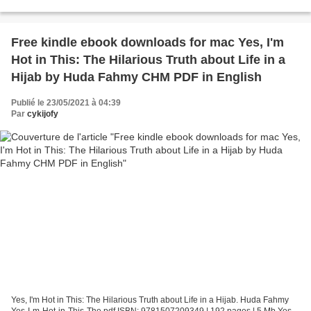
Robson Page: 336 Format: pdf, ePub, fb2, mobi...
Free kindle ebook downloads for mac Yes, I'm
Hot in This: The Hilarious Truth about Life in a
Hijab by Huda Fahmy CHM PDF in English
Publié le 23/05/2021 à 04:39
Par
cykijofy
Yes, I'm Hot in This: The Hilarious Truth about Life in a Hijab. Huda Fahmy
Yes-I-m-Hot-in-This-The.pdf ISBN: 9781507209349 | 192 pages | 5 Mb Yes,