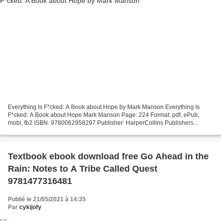
Everything Is F*cked: A Book about Hope by Mark Manson Everything Is
F*cked: A Book about Hope Mark Manson Page: 224 Format: pdf, ePub,
mobi, fb2 ISBN: 9780062958297 Publisher: HarperCollins Publishers
Everything Is F*cked: A Book about Hope Best ebook...
Textbook ebook download free Go Ahead in the
Rain: Notes to A Tribe Called Quest
9781477316481
Publié le 21/05/2021 à 14:35
Par
cykijofy