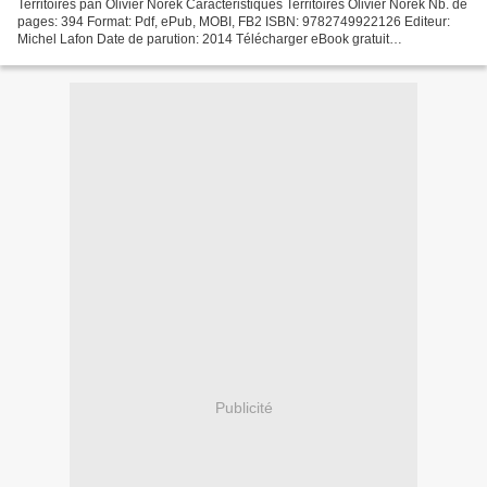
Territoires pan Olivier Norek Caractéristiques Territoires Olivier Norek Nb. de
pages: 394 Format: Pdf, ePub, MOBI, FB2 ISBN: 9782749922126 Editeur:
Michel Lafon Date de parution: 2014 Télécharger eBook gratuit
Téléchargement au format pdf des manuels...
Publicité