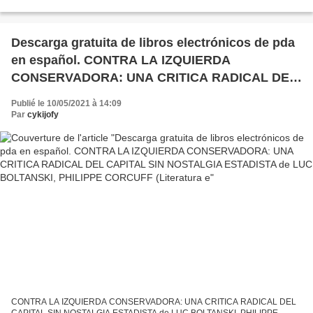
292 Idioma: CASTELLANO Formatos: Pdf, ePub, MOBI, FB2 ISBN:
9788490886113...
Descarga gratuita de libros electrónicos de pda
en español. CONTRA LA IZQUIERDA
CONSERVADORA: UNA CRITICA RADICAL DEL
CAPITAL SIN NOSTALGIA ESTADISTA de LUC
Publié le 10/05/2021 à 14:09
BOLTANSKI, PHILIPPE CORCUFF (Literatura e
Par
cykijofy
CONTRA LA IZQUIERDA CONSERVADORA: UNA CRITICA RADICAL DEL
CAPITAL SIN NOSTALGIA ESTADISTA de LUC BOLTANSKI, PHILIPPE