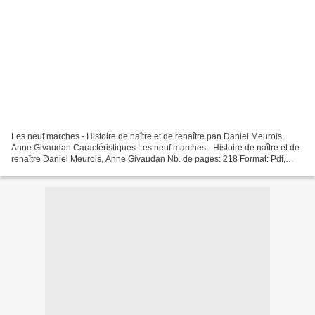
Les neuf marches - Histoire de naître et de renaître pan Daniel Meurois,
Anne Givaudan Caractéristiques Les neuf marches - Histoire de naître et de
renaître Daniel Meurois, Anne Givaudan Nb. de pages: 218 Format: Pdf,
ePub, MOBI, FB2 ISBN: 9782290352656...