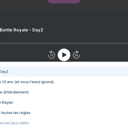
 Battle Royale - DayZ
 DayZ
 a 13 ans (et vous l'avez ignoré)
e (littéralement)
im Rayan
 toutes les règles
s les jeux vidéo