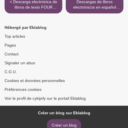
< Descarga electrónica de
Descargas de libros
libros de texto FOUR
electrónicos en español
FAMOUS COUPLES
gratis LA OCTAVA VIDA
9788420433240 de NINO
HARATISCHWILI FB2 DJVU
Hébergé par Eklablog
in Spanish >
Top articles
Pages
Contact
Signaler un abus
C.G.U.
Cookies et données personnelles
Préférences cookies
Voir le profil de cykijofy sur le portail Eklablog
Créer un blog sur Eklablog
Créer un blog