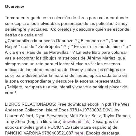
Overview
Tercera entrega de esta colección de libros para colorear donde
se recopila a los inolvidables personajes de las películas Disney
de siempre y actuales. ¡Coloreálos y descubre quién se esconde
detrás de cada uno!
¿Campanilla o la princesa Rapunzel? ¿El mundo de " ¡Rompe
Ralph! " o el de " Zootrópolis " ? ¿ " Frozen: el reino del hielo " o "
Alicia en el País de las Maravillas " ? En este libro para colorear
vas a encontrar los dibujos misteriosos de Jérémy Mariez, que
siempre son un reto para el lector.Vuelve a vivir las escenas
míticas de las obras maestras de Disney: utiliza los códigos de
color para desenredar la maraña de líneas, aplica cada tono en
la zona correspondiente y descubre la escena representada.
¡Relájate, recupera tu alma infantil y vuelve a sentir el placer de
crear!
LIBROS RELACIONADOS: Free download ebook in pdf The Wes
Anderson Collection: Isle of Dogs 9781419730092 DJVU by
Lauren Wilford, Ryan Stevenson, Matt Zoller Seitz, Taylor Ramos,
Tony Zhou (English literature)
download link
, Descargas de
ebooks móviles gratis POCIONES (Literatura española) de
PANCHO VARONA 9788403521087
here
, Ebooks descarga