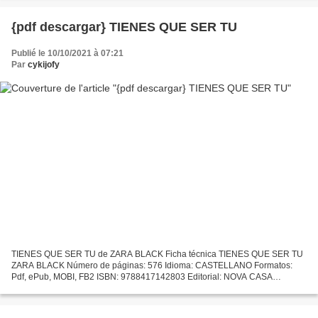
{pdf descargar} TIENES QUE SER TU
Publié le 10/10/2021 à 07:21
Par
cykijofy
TIENES QUE SER TU de ZARA BLACK Ficha técnica TIENES QUE SER TU
ZARA BLACK Número de páginas: 576 Idioma: CASTELLANO Formatos:
Pdf, ePub, MOBI, FB2 ISBN: 9788417142803 Editorial: NOVA CASA
EDITORIAL Año de edición: 2018 Descargar eBook gratis Ebook pdf...