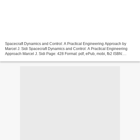
Spacecraft Dynamics and Control: A Practical Engineering Approach by
Marcel J. Sidi Spacecraft Dynamics and Control: A Practical Engineering
Approach Marcel J. Sidi Page: 428 Format: pdf, ePub, mobi, fb2 ISBN:
9780521550727 Publisher: Cambridge University...