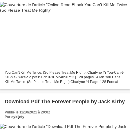
You Can't Kill Me Twice: (So Please Treat Me Right). Charlyne Yi You-Can-t-
Kill-Me-Twice-So.pdf ISBN: 9781524850753 | 128 pages | 4 Mb You Can't
Kill Me Twice: (So Please Treat Me Right) Charlyne Yi Page: 128 Format:
pdf, ePub, fb2, mobi ISBN: 9781524850753...
Download Pdf The Forever People by Jack Kirby
Publié le 11/10/2021 à 20:02
Par
cykijofy