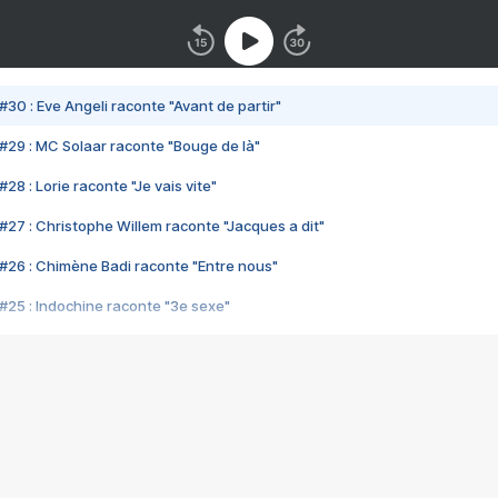
#30 : Eve Angeli raconte "Avant de partir"
#29 : MC Solaar raconte "Bouge de là"
28 : Lorie raconte "Je vais vite"
#27 : Christophe Willem raconte "Jacques a dit"
#26 : Chimène Badi raconte "Entre nous"
#25 : Indochine raconte "3e sexe"
#24 : Zaho raconte "C'est chelou"
#23 : Patrick Bruel raconte "Au café des délices"
#22 : Kyo raconte "Le chemin"
#21 : Nolwenn Leroy raconte "Cassé"