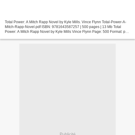
Total Power: A Mitch Rapp Novel by Kyle Mills. Vince Flynn Total-Power-A-
Mitch-Rapp-Novel.pdf ISBN: 9781643587257 | 500 pages | 13 Mb Total
Power: A Mitch Rapp Novel by Kyle Mills Vince Flynn Page: 500 Format: pdf,
ePub, fb2, mobi ISBN: 9781643587257...
Publicité