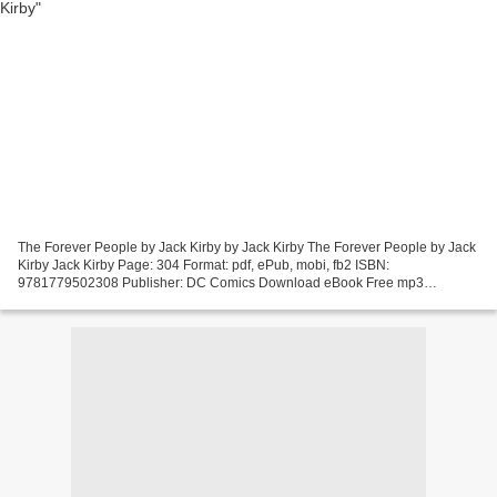
The Forever People by Jack Kirby by Jack Kirby The Forever People by Jack
Kirby Jack Kirby Page: 304 Format: pdf, ePub, mobi, fb2 ISBN:
9781779502308 Publisher: DC Comics Download eBook Free mp3
downloads books The Forever People by Jack Kirby English...