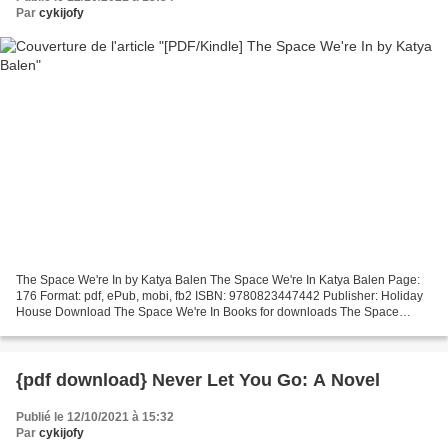
Par
cykijofy
The Space We're In by Katya Balen The Space We're In Katya Balen Page:
176 Format: pdf, ePub, mobi, fb2 ISBN: 9780823447442 Publisher: Holiday
House Download The Space We're In Books for downloads The Space
We're In by Katya Balen 9780823447442 in English...
{pdf download} Never Let You Go: A Novel
Publié le 12/10/2021 à 15:32
Par
cykijofy