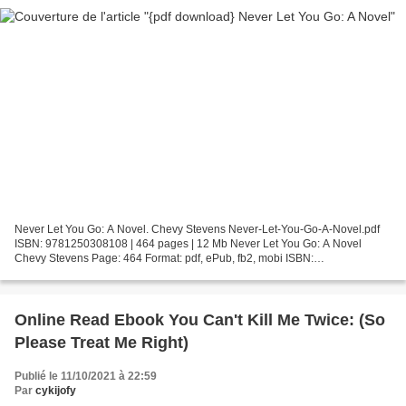
Never Let You Go: A Novel. Chevy Stevens Never-Let-You-Go-A-Novel.pdf
ISBN: 9781250308108 | 464 pages | 12 Mb Never Let You Go: A Novel
Chevy Stevens Page: 464 Format: pdf, ePub, fb2, mobi ISBN:
9781250308108 Publisher: St. Martin''s Publishing Group...
Online Read Ebook You Can't Kill Me Twice: (So
Please Treat Me Right)
Publié le 11/10/2021 à 22:59
Par
cykijofy