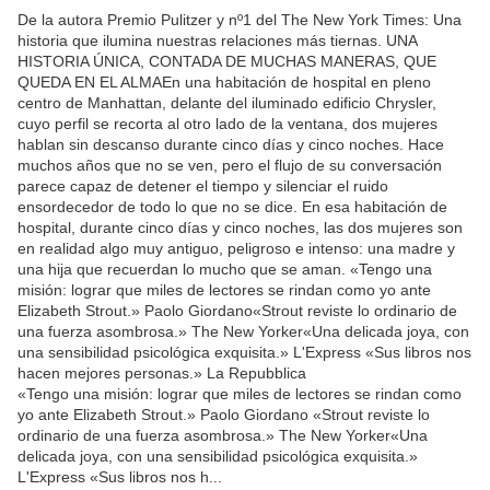
De la autora Premio Pulitzer y nº1 del The New York Times: Una
historia que ilumina nuestras relaciones más tiernas. UNA
HISTORIA ÚNICA, CONTADA DE MUCHAS MANERAS, QUE
QUEDA EN EL ALMAEn una habitación de hospital en pleno
centro de Manhattan, delante del iluminado edificio Chrysler,
cuyo perfil se recorta al otro lado de la ventana, dos mujeres
hablan sin descanso durante cinco días y cinco noches. Hace
muchos años que no se ven, pero el flujo de su conversación
parece capaz de detener el tiempo y silenciar el ruido
ensordecedor de todo lo que no se dice. En esa habitación de
hospital, durante cinco días y cinco noches, las dos mujeres son
en realidad algo muy antiguo, peligroso e intenso: una madre y
una hija que recuerdan lo mucho que se aman. «Tengo una
misión: lograr que miles de lectores se rindan como yo ante
Elizabeth Strout.» Paolo Giordano«Strout reviste lo ordinario de
una fuerza asombrosa.» The New Yorker«Una delicada joya, con
una sensibilidad psicológica exquisita.» L'Express «Sus libros nos
hacen mejores personas.» La Repubblica
«Tengo una misión: lograr que miles de lectores se rindan como
yo ante Elizabeth Strout.» Paolo Giordano «Strout reviste lo
ordinario de una fuerza asombrosa.» The New Yorker«Una
delicada joya, con una sensibilidad psicológica exquisita.»
L'Express «Sus libros nos h...