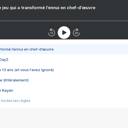
e jeu qui a transformé l’ennui en chef-d’œuvre
nsformé l’ennui en chef-d’œuvre
 DayZ
 a 13 ans (et vous l'avez ignoré)
e (littéralement)
im Rayan
 toutes les règles
s les jeux vidéo
us choquant de Rockstar ? - Le scandale BULLY