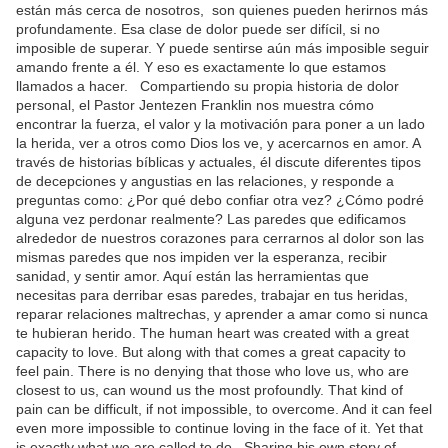
están más cerca de nosotros, son quienes pueden herirnos más
profundamente. Esa clase de dolor puede ser difícil, si no
imposible de superar. Y puede sentirse aún más imposible seguir
amando frente a él. Y eso es exactamente lo que estamos
llamados a hacer. Compartiendo su propia historia de dolor
personal, el Pastor Jentezen Franklin nos muestra cómo
encontrar la fuerza, el valor y la motivación para poner a un lado
la herida, ver a otros como Dios los ve, y acercarnos en amor. A
través de historias bíblicas y actuales, él discute diferentes tipos
de decepciones y angustias en las relaciones, y responde a
preguntas como: ¿Por qué debo confiar otra vez? ¿Cómo podré
alguna vez perdonar realmente? Las paredes que edificamos
alrededor de nuestros corazones para cerrarnos al dolor son las
mismas paredes que nos impiden ver la esperanza, recibir
sanidad, y sentir amor. Aquí están las herramientas que
necesitas para derribar esas paredes, trabajar en tus heridas,
reparar relaciones maltrechas, y aprender a amar como si nunca
te hubieran herido. The human heart was created with a great
capacity to love. But along with that comes a great capacity to
feel pain. There is no denying that those who love us, who are
closest to us, can wound us the most profoundly. That kind of
pain can be difficult, if not impossible, to overcome. And it can feel
even more impossible to continue loving in the face of it. Yet that
is exactly what we are called to do. Sharing his own story of