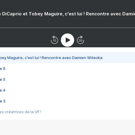
 DiCaprio et Tobey Maguire, c'est lui ! Rencontre avec Dam
bey Maguire, c'est lui ! Rencontre avec Damien Witecka
e 6
e 5
e 4
e 3
s créatrices de la VF !
e 2
e 1