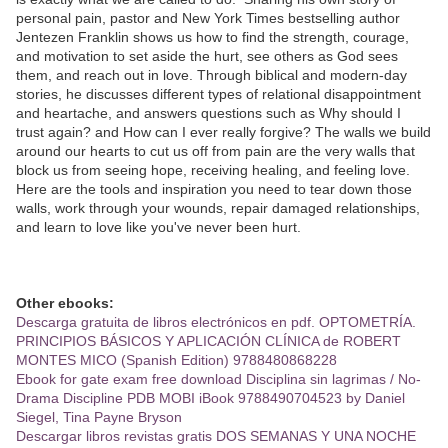
personal pain, pastor and New York Times bestselling author
Jentezen Franklin shows us how to find the strength, courage,
and motivation to set aside the hurt, see others as God sees
them, and reach out in love. Through biblical and modern-day
stories, he discusses different types of relational disappointment
and heartache, and answers questions such as Why should I
trust again? and How can I ever really forgive? The walls we build
around our hearts to cut us off from pain are the very walls that
block us from seeing hope, receiving healing, and feeling love.
Here are the tools and inspiration you need to tear down those
walls, work through your wounds, repair damaged relationships,
and learn to love like you've never been hurt.
Other ebooks:
Descarga gratuita de libros electrónicos en pdf. OPTOMETRÍA.
PRINCIPIOS BÁSICOS Y APLICACIÓN CLÍNICA de ROBERT
MONTES MICO (Spanish Edition) 9788480868228
Ebook for gate exam free download Disciplina sin lagrimas / No-
Drama Discipline PDB MOBI iBook 9788490704523 by Daniel
Siegel, Tina Payne Bryson
Descargar libros revistas gratis DOS SEMANAS Y UNA NOCHE