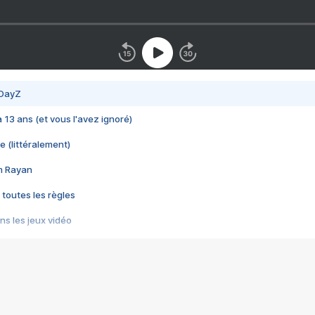
 DayZ
 a 13 ans (et vous l'avez ignoré)
e (littéralement)
im Rayan
 toutes les règles
s les jeux vidéo
us choquant de Rockstar ? - Le scandale BULLY
e plus moche de Steam
du RÊVE tourne au CAUCHEMAR