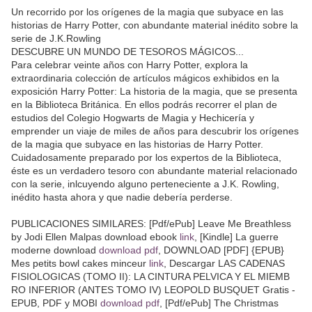
Un recorrido por los orígenes de la magia que subyace en las
historias de Harry Potter, con abundante material inédito sobre la
serie de J.K.Rowling
DESCUBRE UN MUNDO DE TESOROS MÁGICOS...
Para celebrar veinte años con Harry Potter, explora la
extraordinaria colección de artículos mágicos exhibidos en la
exposición Harry Potter: La historia de la magia, que se presenta
en la Biblioteca Británica. En ellos podrás recorrer el plan de
estudios del Colegio Hogwarts de Magia y Hechicería y
emprender un viaje de miles de años para descubrir los orígenes
de la magia que subyace en las historias de Harry Potter.
Cuidadosamente preparado por los expertos de la Biblioteca,
éste es un verdadero tesoro con abundante material relacionado
con la serie, inlcuyendo alguno perteneciente a J.K. Rowling,
inédito hasta ahora y que nadie debería perderse.
PUBLICACIONES SIMILARES: [Pdf/ePub] Leave Me Breathless
by Jodi Ellen Malpas download ebook
link
, [Kindle] La guerre
moderne download
download pdf
, DOWNLOAD [PDF] {EPUB}
Mes petits bowl cakes minceur
link
, Descargar LAS CADENAS
FISIOLOGICAS (TOMO II): LA CINTURA PELVICA Y EL MIEMB
RO INFERIOR (ANTES TOMO IV) LEOPOLD BUSQUET Gratis -
EPUB, PDF y MOBI
download pdf
, [Pdf/ePub] The Christmas