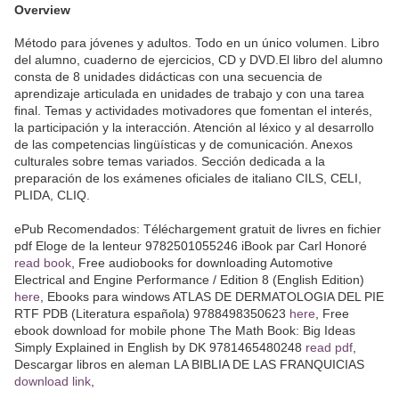
Overview
Método para jóvenes y adultos. Todo en un único volumen. Libro
del alumno, cuaderno de ejercicios, CD y DVD.El libro del alumno
consta de 8 unidades didácticas con una secuencia de
aprendizaje articulada en unidades de trabajo y con una tarea
final. Temas y actividades motivadores que fomentan el interés,
la participación y la interacción. Atención al léxico y al desarrollo
de las competencias lingüísticas y de comunicación. Anexos
culturales sobre temas variados. Sección dedicada a la
preparación de los exámenes oficiales de italiano CILS, CELI,
PLIDA, CLIQ.
ePub Recomendados: Téléchargement gratuit de livres en fichier
pdf Eloge de la lenteur 9782501055246 iBook par Carl Honoré
read book
, Free audiobooks for downloading Automotive
Electrical and Engine Performance / Edition 8 (English Edition)
here
, Ebooks para windows ATLAS DE DERMATOLOGIA DEL PIE
RTF PDB (Literatura española) 9788498350623
here
, Free
ebook download for mobile phone The Math Book: Big Ideas
Simply Explained in English by DK 9781465480248
read pdf
,
Descargar libros en aleman LA BIBLIA DE LAS FRANQUICIAS
download link
,