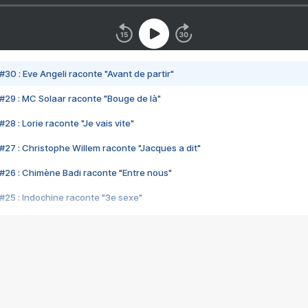
#30 : Eve Angeli raconte "Avant de partir"
#29 : MC Solaar raconte "Bouge de là"
28 : Lorie raconte "Je vais vite"
#27 : Christophe Willem raconte "Jacques a dit"
#26 : Chimène Badi raconte "Entre nous"
#25 : Indochine raconte "3e sexe"
#24 : Zaho raconte "C'est chelou"
#23 : Patrick Bruel raconte "Au café des délices"
#22 : Kyo raconte "Le chemin"
#21 : Nolwenn Leroy raconte "Cassé"