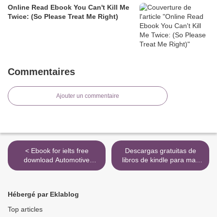
Online Read Ebook You Can't Kill Me
Twice: (So Please Treat Me Right)
Commentaires
Ajouter un commentaire
< Ebook for ielts free
Descargas gratuitas de
download Automotive
libros de kindle para mac
System Safety: Critical
MANUAL DE TÉCNICAS DE
Considerations for
GANCHILLO/CROCHET
Engineering and Effective
iBook RTF >
Hébergé par Eklablog
Management / Edition 1 by
Joseph D. Miller
Top articles