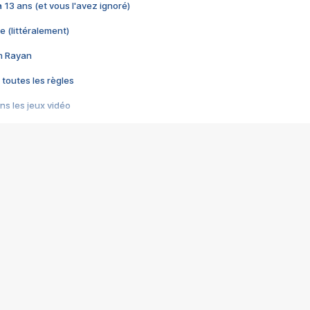
 a 13 ans (et vous l'avez ignoré)
e (littéralement)
im Rayan
 toutes les règles
s les jeux vidéo
us choquant de Rockstar ? - Le scandale BULLY
e plus moche de Steam
du RÊVE tourne au CAUCHEMAR
pendant 8 heures
it… à tort
umiliés par un jeu vidéo
ire - Final Fantasy 8
ti un empire - Age of Empires