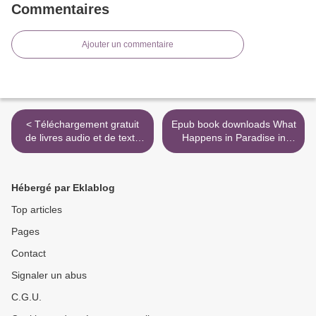
Commentaires
Ajouter un commentaire
< Téléchargement gratuit
Epub book downloads What
de livres audio et de texte
Happens in Paradise in
Le petit pianorama -
English 9780316435574 >
Répertoire progressif à
partir de la première année
Hébergé par Eklablog
3554270270092 par
Dominique Le Guern,
Top articles
Jacques Guionet, Jorane
Pages
Cambier
Contact
Signaler un abus
C.G.U.