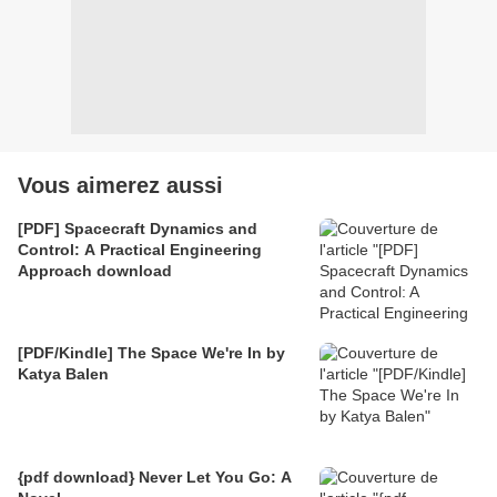
Vous aimerez aussi
[PDF] Spacecraft Dynamics and
Control: A Practical Engineering
Approach download
[PDF/Kindle] The Space We're In by
Katya Balen
{pdf download} Never Let You Go: A