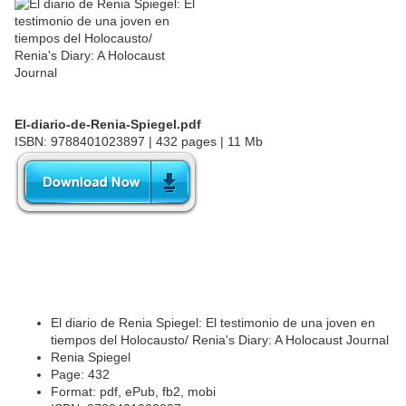
El-diario-de-Renia-Spiegel.pdf
ISBN: 9788401023897 | 432 pages | 11 Mb
El diario de Renia Spiegel: El testimonio de una joven en
tiempos del Holocausto/ Renia's Diary: A Holocaust Journal
Renia Spiegel
Page: 432
Format: pdf, ePub, fb2, mobi