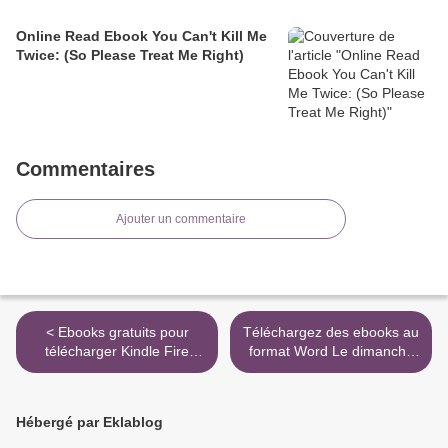
Online Read Ebook You Can't Kill Me
Twice: (So Please Treat Me Right)
Commentaires
Ajouter un commentaire
< Ebooks gratuits pour
Téléchargez des ebooks au
télécharger Kindle Fire
format Word Le dimanche
Roses par Natalia Fedeli,
des mères par Graham
Fabio Petroni
Swift 9782072660016 in
9788832912036
French ePub PDB >
Hébergé par Eklablog