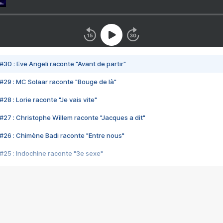
#30 : Eve Angeli raconte "Avant de partir"
#29 : MC Solaar raconte "Bouge de là"
28 : Lorie raconte "Je vais vite"
#27 : Christophe Willem raconte "Jacques a dit"
#26 : Chimène Badi raconte "Entre nous"
#25 : Indochine raconte "3e sexe"
#24 : Zaho raconte "C'est chelou"
#23 : Patrick Bruel raconte "Au café des délices"
#22 : Kyo raconte "Le chemin"