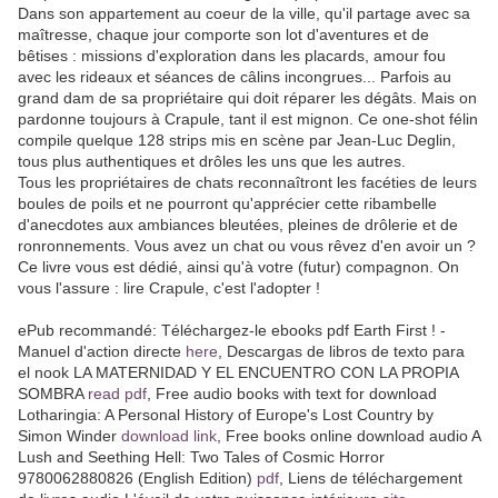
Dans son appartement au coeur de la ville, qu'il partage avec sa
maîtresse, chaque jour comporte son lot d'aventures et de
bêtises : missions d'exploration dans les placards, amour fou
avec les rideaux et séances de câlins incongrues... Parfois au
grand dam de sa propriétaire qui doit réparer les dégâts. Mais on
pardonne toujours à Crapule, tant il est mignon. Ce one-shot félin
compile quelque 128 strips mis en scène par Jean-Luc Deglin,
tous plus authentiques et drôles les uns que les autres.
Tous les propriétaires de chats reconnaîtront les facéties de leurs
boules de poils et ne pourront qu'apprécier cette ribambelle
d'anecdotes aux ambiances bleutées, pleines de drôlerie et de
ronronnements. Vous avez un chat ou vous rêvez d'en avoir un ?
Ce livre vous est dédié, ainsi qu'à votre (futur) compagnon. On
vous l'assure : lire Crapule, c'est l'adopter !
ePub recommandé: Téléchargez-le ebooks pdf Earth First ! -
Manuel d'action directe
here
, Descargas de libros de texto para
el nook LA MATERNIDAD Y EL ENCUENTRO CON LA PROPIA
SOMBRA
read pdf
, Free audio books with text for download
Lotharingia: A Personal History of Europe's Lost Country by
Simon Winder
download link
, Free books online download audio A
Lush and Seething Hell: Two Tales of Cosmic Horror
9780062880826 (English Edition)
pdf
, Liens de téléchargement