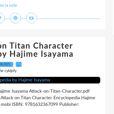
ire la suite
on Titan Character
by Hajime Isayama
08.2021
…
ar cykijofy
ajime Isayama Attack-on-Titan-Character.pdf
Attack on Titan Character Encyclopedia Hajime
2, mobi ISBN: 9781632367099 Publisher: