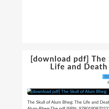
[download pdf] The 
Life and Death
11.
P
The Skull of Alum Bheg: The Life and Dea
Alum-Bheg-The.pdf ISBN: 9780190870232 