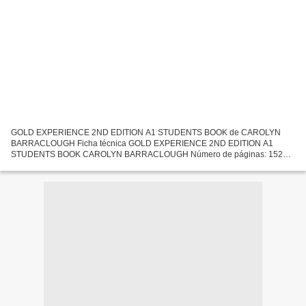
GOLD EXPERIENCE 2ND EDITION A1 STUDENTS BOOK de CAROLYN
BARRACLOUGH Ficha técnica GOLD EXPERIENCE 2ND EDITION A1
STUDENTS BOOK CAROLYN BARRACLOUGH Número de páginas: 152
Idioma: INGLÉS Formatos: Pdf, ePub, MOBI, FB2 ISBN: 9781292194141
Editorial: PEARSON...