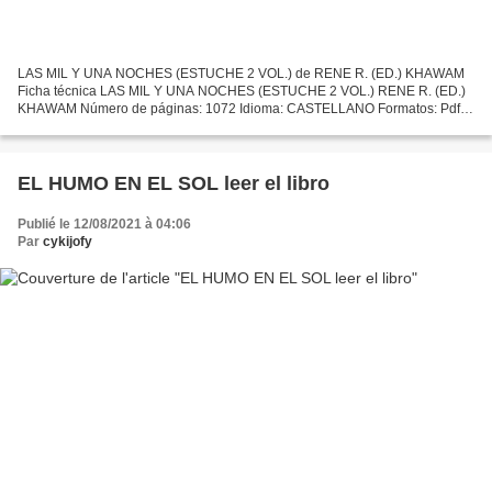
LAS MIL Y UNA NOCHES (ESTUCHE 2 VOL.) de RENE R. (ED.) KHAWAM
Ficha técnica LAS MIL Y UNA NOCHES (ESTUCHE 2 VOL.) RENE R. (ED.)
KHAWAM Número de páginas: 1072 Idioma: CASTELLANO Formatos: Pdf,
ePub, MOBI, FB2 ISBN: 9788435018753 Editorial: EDHASA Año...
EL HUMO EN EL SOL leer el libro
Publié le 12/08/2021 à 04:06
Par
cykijofy