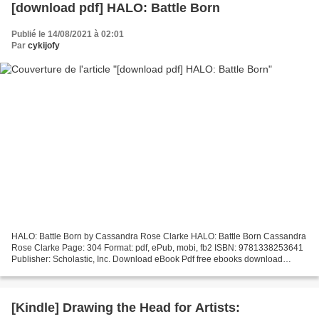
[download pdf] HALO: Battle Born
Publié le 14/08/2021 à 02:01
Par
cykijofy
HALO: Battle Born by Cassandra Rose Clarke HALO: Battle Born Cassandra
Rose Clarke Page: 304 Format: pdf, ePub, mobi, fb2 ISBN: 9781338253641
Publisher: Scholastic, Inc. Download eBook Pdf free ebooks download
HALO: Battle Born RTF FB2 HALO: Battle Born...
[Kindle] Drawing the Head for Artists: