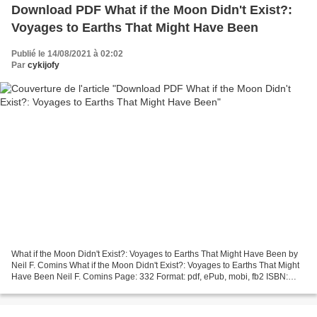
Download PDF What if the Moon Didn't Exist?:
Voyages to Earths That Might Have Been
Publié le 14/08/2021 à 02:02
Par
cykijofy
What if the Moon Didn't Exist?: Voyages to Earths That Might Have Been by
Neil F. Comins What if the Moon Didn't Exist?: Voyages to Earths That Might
Have Been Neil F. Comins Page: 332 Format: pdf, ePub, mobi, fb2 ISBN:
9781475930948 Publisher: iUniverse,...