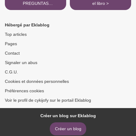
PREGUNTAS
el libro >
AUTOEVALUACION
EXAMENES CRITERIOS
DIAGNOSTICO S
Hébergé par Eklablog
descargar gratis
Top articles
Pages
Contact
Signaler un abus
C.G.U.
Cookies et données personnelles
Préférences cookies
Voir le profil de cykijofy sur le portail Eklablog
Créer un blog sur Eklablog
Créer un blog