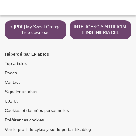
< [PDF] My Sweet Orange
INTELIGENCIA ARTIFICIAL
Tree download
E INGENIERIA DEL
CONOCIMIENTO EBOOK |
GONZALO PAJARES
MARTINSANZ, MATILDE
Hébergé par Eklablog
SANTOS PEÑAS |
Descargar libro PDF EPUB
Top articles
>
Pages
Contact
Signaler un abus
C.G.U.
Cookies et données personnelles
Préférences cookies
Voir le profil de cykijofy sur le portail Eklablog