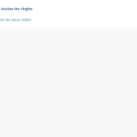
 toutes les règles
s les jeux vidéo
us choquant de Rockstar ? - Le scandale BULLY
e plus moche de Steam
du RÊVE tourne au CAUCHEMAR
pendant 8 heures
it… à tort
umiliés par un jeu vidéo
ire - Final Fantasy 8
ti un empire - Age of Empires
story DOFUS
tard, il crée l'un des pires jeux de tous les temps, MindsEye.