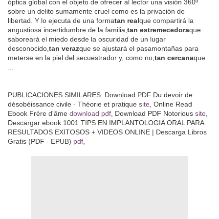
óptica global con el objeto de ofrecer al lector una visión 360º
sobre un delito sumamente cruel como es la privación de
libertad. Y lo ejecuta de una forma
tan real
que compartirá la
angustiosa incertidumbre de la familia,
tan estremecedora
que
saboreará el miedo desde la oscuridad de un lugar
desconocido,
tan veraz
que se ajustará el pasamontañas para
meterse en la piel del secuestrador y, como no,
tan cercana
que
...
PUBLICACIONES SIMILARES: Download PDF Du devoir de
désobéissance civile - Théorie et pratique
site
, Online Read
Ebook Frère d'âme
download pdf
, Download PDF Notorious
site
,
Descargar ebook 1001 TIPS EN IMPLANTOLOGIA ORAL PARA
RESULTADOS EXITOSOS + VIDEOS ONLINE | Descarga Libros
Gratis (PDF - EPUB)
pdf
,