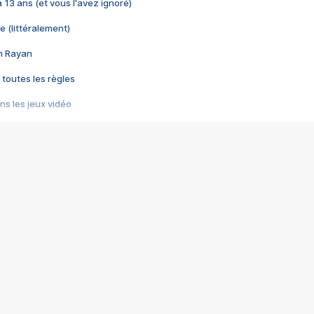
 a 13 ans (et vous l'avez ignoré)
e (littéralement)
im Rayan
 toutes les règles
s les jeux vidéo
us choquant de Rockstar ? - Le scandale BULLY
e plus moche de Steam
du RÊVE tourne au CAUCHEMAR
pendant 8 heures
it… à tort
umiliés par un jeu vidéo
ire - Final Fantasy 8
ti un empire - Age of Empires