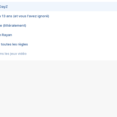
 DayZ
 a 13 ans (et vous l'avez ignoré)
e (littéralement)
im Rayan
 toutes les règles
s les jeux vidéo
us choquant de Rockstar ? - Le scandale BULLY
e plus moche de Steam
du RÊVE tourne au CAUCHEMAR
pendant 8 heures
it… à tort
umiliés par un jeu vidéo