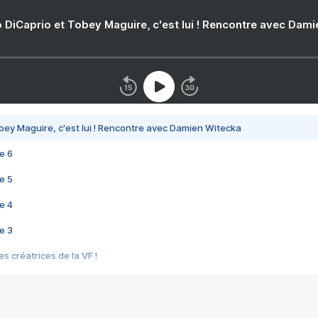
 DiCaprio et Tobey Maguire, c'est lui ! Rencontre avec Dam
bey Maguire, c'est lui ! Rencontre avec Damien Witecka
e 6
e 5
e 4
e 3
s créatrices de la VF !
e 2
e 1