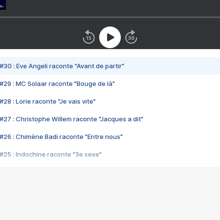
#30 : Eve Angeli raconte "Avant de partir"
#29 : MC Solaar raconte "Bouge de là"
28 : Lorie raconte "Je vais vite"
#27 : Christophe Willem raconte "Jacques a dit"
#26 : Chimène Badi raconte "Entre nous"
#25 : Indochine raconte "3e sexe"
#24 : Zaho raconte "C'est chelou"
#23 : Patrick Bruel raconte "Au café des délices"
#22 : Kyo raconte "Le chemin"