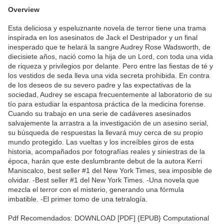
Overview
Esta deliciosa y espeluznante novela de terror tiene una trama
inspirada en los asesinatos de Jack el Destripador y un final
inesperado que te helará la sangre Audrey Rose Wadsworth, de
diecisiete años, nació como la hija de un Lord, con toda una vida
de riqueza y privilegios por delante. Pero entre las fiestas de té y
los vestidos de seda lleva una vida secreta prohibida. En contra
de los deseos de su severo padre y las expectativas de la
sociedad, Audrey se escapa frecuentemente al laboratorio de su
tío para estudiar la espantosa práctica de la medicina forense.
Cuando su trabajo en una serie de cadáveres asesinados
salvajemente la arrastra a la investigación de un asesino serial,
su búsqueda de respuestas la llevará muy cerca de su propio
mundo protegido. Las vueltas y los increíbles giros de esta
historia, acompañados por fotografías reales y siniestras de la
época, harán que este deslumbrante debut de la autora Kerri
Maniscalco, best seller #1 del New York Times, sea imposible de
olvidar. -Best seller #1 del New York Times. -Una novela que
mezcla el terror con el misterio, generando una fórmula
imbatible. -El primer tomo de una tetralogía.
Pdf Recomendados: DOWNLOAD [PDF] {EPUB} Computational