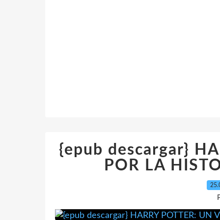
{epub descargar} 
POR LA HISTO
25.
P