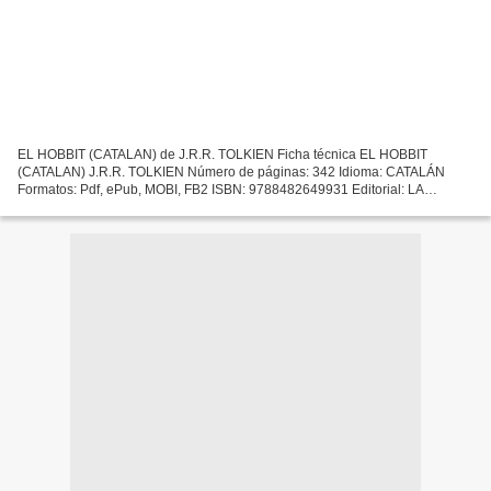
EL HOBBIT (CATALAN) de J.R.R. TOLKIEN Ficha técnica EL HOBBIT
(CATALAN) J.R.R. TOLKIEN Número de páginas: 342 Idioma: CATALÁN
Formatos: Pdf, ePub, MOBI, FB2 ISBN: 9788482649931 Editorial: LA
MAGRANA Año de edición: 2010 Descargar eBook gratis Descargas...