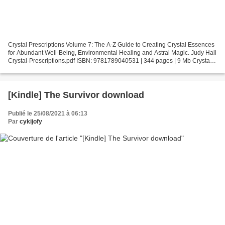
Crystal Prescriptions Volume 7: The A-Z Guide to Creating Crystal Essences
for Abundant Well-Being, Environmental Healing and Astral Magic. Judy Hall
Crystal-Prescriptions.pdf ISBN: 9781789040531 | 344 pages | 9 Mb Crystal
Prescriptions Volume 7: The...
[Kindle] The Survivor download
Publié le 25/08/2021 à 06:13
Par
cykijofy