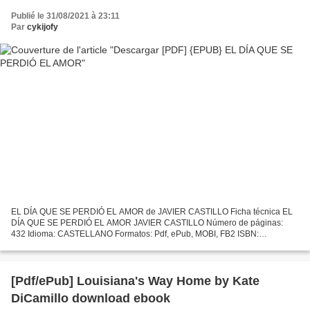
Publié le 31/08/2021 à 23:11
Par
cykijofy
EL DÍA QUE SE PERDIÓ EL AMOR de JAVIER CASTILLO Ficha técnica EL
DÍA QUE SE PERDIÓ EL AMOR JAVIER CASTILLO Número de páginas:
432 Idioma: CASTELLANO Formatos: Pdf, ePub, MOBI, FB2 ISBN:
9788491291732 Editorial: SUMA Año de edición: 2018 Descargar eBook...
[Pdf/ePub] Louisiana's Way Home by Kate
DiCamillo download ebook