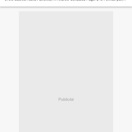
ePub, mobi, fb2 ISBN: 9780738765211...
Publicité