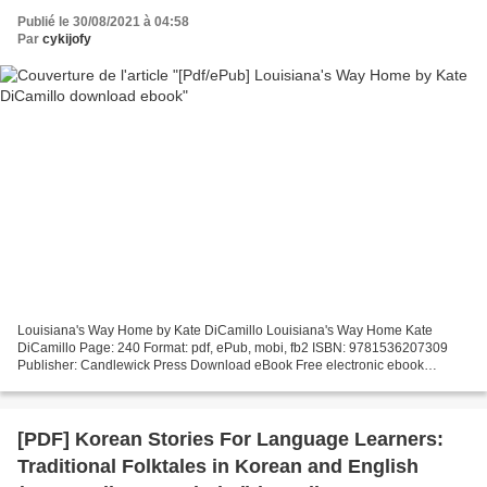
Publié le 30/08/2021 à 04:58
Par
cykijofy
Louisiana's Way Home by Kate DiCamillo Louisiana's Way Home Kate
DiCamillo Page: 240 Format: pdf, ePub, mobi, fb2 ISBN: 9781536207309
Publisher: Candlewick Press Download eBook Free electronic ebook
download Louisiana's Way Home 9781536207309 CHM iBook...
[PDF] Korean Stories For Language Learners:
Traditional Folktales in Korean and English