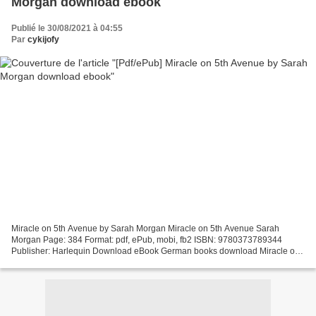
Morgan download ebook
Publié le 30/08/2021 à 04:55
Par
cykijofy
Miracle on 5th Avenue by Sarah Morgan Miracle on 5th Avenue Sarah
Morgan Page: 384 Format: pdf, ePub, mobi, fb2 ISBN: 9780373789344
Publisher: Harlequin Download eBook German books download Miracle on
5th Avenue English version Amazon.com: It Happened...