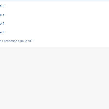
e 6
e 5
e 4
e 3
s créatrices de la VF !
e 2
e 1
e Mektoub My Love arrive enfin ! Rencontre avec Shaïn Boumedine et Sal
i : après Toni en famille
elle réalise le bouleversant Dites lui que je l'aime
ais ! Rencontre autour de Vie privée de Rebecca Zlotowski
 de Marguerite, Grave... Rencontre avec Ella Rumpf