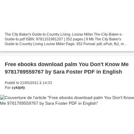
The City Baker's Guide to Country Living. Louise Miller The-City-Baker-s-
Guide-to.pdf ISBN: 9781101981207 | 352 pages | 9 Mb The City Baker's
Guide to Country Living Louise Miller Page: 352 Format: pdf, ePub, fb2, mobi
ISBN: 9781101981207 Publisher: Penguin...
Free ebooks download palm You Don't Know Me
9781789559767 by Sara Foster PDF in English
Publié le 21/05/2021 à 14:33
Par
cykijofy