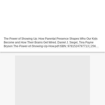
The Power of Showing Up: How Parental Presence Shapes Who Our Kids
Become and How Their Brains Get Wired. Daniel J. Siegel, Tina Payne
Bryson The-Power-of-Showing-Up-How.pdf ISBN: 9781524797713 | 256
pages | 7 Mb The Power of Showing Up: How Parental...