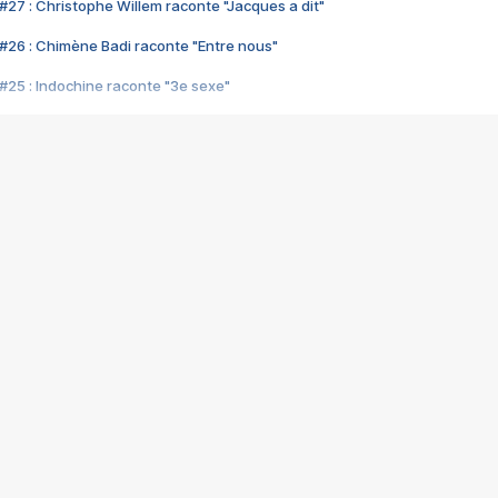
#27 : Christophe Willem raconte "Jacques a dit"
#26 : Chimène Badi raconte "Entre nous"
#25 : Indochine raconte "3e sexe"
#24 : Zaho raconte "C'est chelou"
#23 : Patrick Bruel raconte "Au café des délices"
#22 : Kyo raconte "Le chemin"
#21 : Nolwenn Leroy raconte "Cassé"
#20 : Patrick Hernandez raconte "Born to be alive"
#19 : Lorie raconte "Près de moi"
#18 : Michael Jones raconte "A nos actes manqués" (avec Jean-Jacque
#17 : Khaled raconte "Aïcha"
#16 : Corneille raconte "Parce qu'on vient de loin"
#15 : Indochine raconte "L'aventurier"