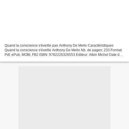
Quand la conscience s'éveille pan Anthony De Mello Caractéristiques
Quand la conscience s'éveille Anthony De Mello Nb. de pages: 233 Format:
Pdf, ePub, MOBI, FB2 ISBN: 9782226326553 Editeur: Albin Michel Date de
parution: 2016 Télécharger eBook gratuit...