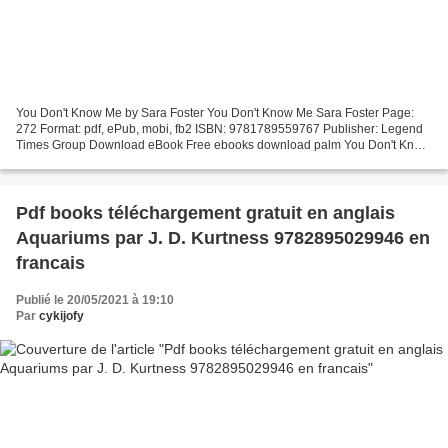
You Don't Know Me by Sara Foster You Don't Know Me Sara Foster Page:
272 Format: pdf, ePub, mobi, fb2 ISBN: 9781789559767 Publisher: Legend
Times Group Download eBook Free ebooks download palm You Don't Know
Me 9781789559767 by Sara Foster PDF in English...
Pdf books téléchargement gratuit en anglais
Aquariums par J. D. Kurtness 9782895029946 en
francais
Publié le 20/05/2021 à 19:10
Par
cykijofy