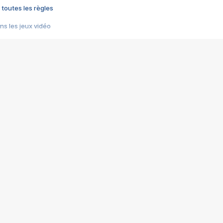
 toutes les règles
s les jeux vidéo
us choquant de Rockstar ? - Le scandale BULLY
e plus moche de Steam
du RÊVE tourne au CAUCHEMAR
pendant 8 heures
it… à tort
umiliés par un jeu vidéo
ire - Final Fantasy 8
ti un empire - Age of Empires
story DOFUS
tard, il crée l'un des pires jeux de tous les temps, MindsEye.