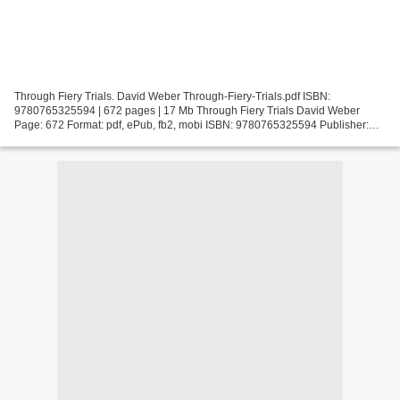
Through Fiery Trials. David Weber Through-Fiery-Trials.pdf ISBN:
9780765325594 | 672 pages | 17 Mb Through Fiery Trials David Weber
Page: 672 Format: pdf, ePub, fb2, mobi ISBN: 9780765325594 Publisher:
Tom Doherty Associates Download Through Fiery Trials...