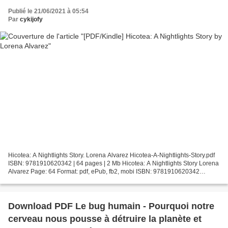
Publié le 21/06/2021 à 05:54
Par
cykijofy
Hicotea: A Nightlights Story. Lorena Alvarez Hicotea-A-Nightlights-Story.pdf
ISBN: 9781910620342 | 64 pages | 2 Mb Hicotea: A Nightlights Story Lorena
Alvarez Page: 64 Format: pdf, ePub, fb2, mobi ISBN: 9781910620342
Publisher: Nobrow Ltd. Download Hicotea:...
Download PDF Le bug humain - Pourquoi notre
cerveau nous pousse à détruire la planète et