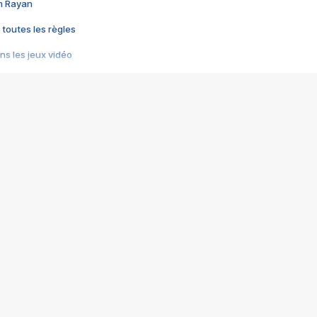
im Rayan
 toutes les règles
s les jeux vidéo
us choquant de Rockstar ? - Le scandale BULLY
e plus moche de Steam
du RÊVE tourne au CAUCHEMAR
pendant 8 heures
it… à tort
umiliés par un jeu vidéo
ire - Final Fantasy 8
ti un empire - Age of Empires
story DOFUS
tard, il crée l'un des pires jeux de tous les temps, MindsEye.