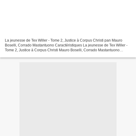
La jeunesse de Tex Willer - Tome 2, Justice à Corpus Christi pan Mauro
Boselli, Corrado Mastantuono Caractéristiques La jeunesse de Tex Willer -
Tome 2, Justice à Corpus Christi Mauro Boselli, Corrado Mastantuono
Format: Pdf, ePub, MOBI, FB2 ISBN: 9791095720195...