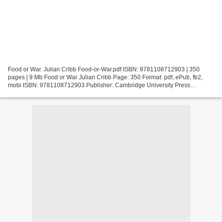
Food or War. Julian Cribb Food-or-War.pdf ISBN: 9781108712903 | 350
pages | 9 Mb Food or War Julian Cribb Page: 350 Format: pdf, ePub, fb2,
mobi ISBN: 9781108712903 Publisher: Cambridge University Press
Download Food or War Free download e book pdf Food...