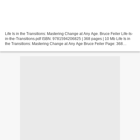
Life Is in the Transitions: Mastering Change at Any Age. Bruce Feiler Life-Is-
in-the-Transitions.pdf ISBN: 9781594206825 | 368 pages | 10 Mb Life Is in
the Transitions: Mastering Change at Any Age Bruce Feiler Page: 368
Format: pdf, ePub, fb2, mobi ISBN:...