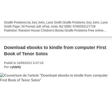
Giraffe Problems by Jory John, Lane Smith Giraffe Problems Jory John, Lane
Smith Page: 34 Format: pdf, ePub, mobi, fb2 ISBN: 9780593127728
Publisher: Random House Children's Books Giraffe Problems Free online
audiobook downloads Giraffe Problems Liked...
Download ebooks to kindle from computer First
Book of Tenor Solos
Publié le 16/06/2021 à 07:24
Par
cykijofy