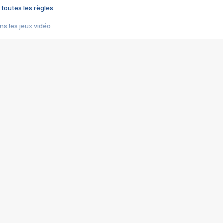
 toutes les règles
s les jeux vidéo
us choquant de Rockstar ? - Le scandale BULLY
e plus moche de Steam
du RÊVE tourne au CAUCHEMAR
pendant 8 heures
it… à tort
umiliés par un jeu vidéo
ire - Final Fantasy 8
ti un empire - Age of Empires
story DOFUS
tard, il crée l'un des pires jeux de tous les temps, MindsEye.