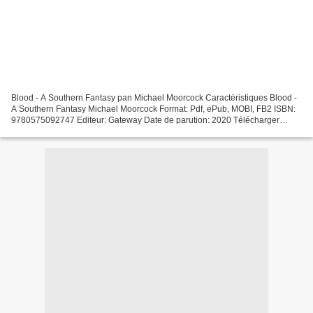
Blood - A Southern Fantasy pan Michael Moorcock Caractéristiques Blood -
A Southern Fantasy Michael Moorcock Format: Pdf, ePub, MOBI, FB2 ISBN:
9780575092747 Editeur: Gateway Date de parution: 2020 Télécharger
eBook gratuit Téléchargement du forum ebook...