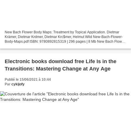
New Bach Flower Body Maps: Treatment by Topical Application. Dietmar
Krämer, Dietmar Krdmer, Dietmar Krc$mer, Helmut Wild New-Bach-Flower-
Body-Maps.pdf ISBN: 9780892815319 | 296 pages | 8 Mb New Bach Flower
Body Maps: Treatment by Topical Application...
Electronic books download free Life Is in the
Transitions: Mastering Change at Any Age
Publié le 15/06/2021 à 10:44
Par
cykijofy