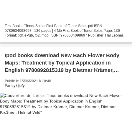
First Book of Tenor Solos. First-Book-of-Tenor-Solos.pdf ISBN:
9780634098697 | 136 pages | 4 Mb First Book of Tenor Solos Page: 136
Format: pdf, ePub, fb2, mobi ISBN: 9780634098697 Publisher: Hal Leonard
Corporation Download First Book of Tenor Solos...
Ipod books download New Bach Flower Body
Maps: Treatment by Topical Application in
English 9780892815319 by Dietmar Krämer,
Dietmar Krdmer, Dietmar Krc$mer, Helmut Wild
Publié le 15/06/2021 à 10:46
Par
cykijofy